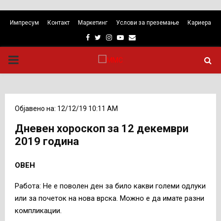
Импресум
Контакт
Маркетинг
Услови за преземање
Кариера
Facebook
Twitter
Instagram
Youtube
Email
PRIMARY
MENU
Објавено на: 12/12/19 10:11 AM
Дневен хороскоп за 12 декември
2019 година
ОВЕН
Работa: Не е поволен ден за било какви големи одлуки
или за почеток на нова врска. Можно е да имате разни
компликации.