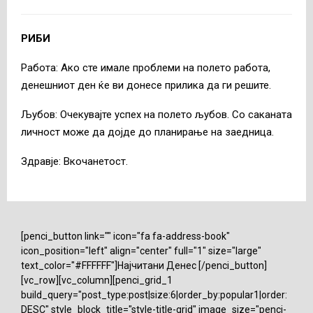
РИБИ
Работа: Ако сте имале проблеми на полето работа,
денешниот ден ќе ви донесе прилика да ги решите.
Љубов: Очекувајте успех на полето љубов. Со саканата
личност може да дојде до планирање на заедница.
Здравје: Вкочанетост.
[penci_button link="" icon="fa fa-address-book"
icon_position="left" align="center" full="1" size="large"
text_color="#FFFFFF"]Најчитани Денес [/penci_button]
[vc_row][vc_column][penci_grid_1
build_query="post_type:post|size:6|order_by:popular1|order:
DESC" style_block_title="style-title-grid" image_size="penci-