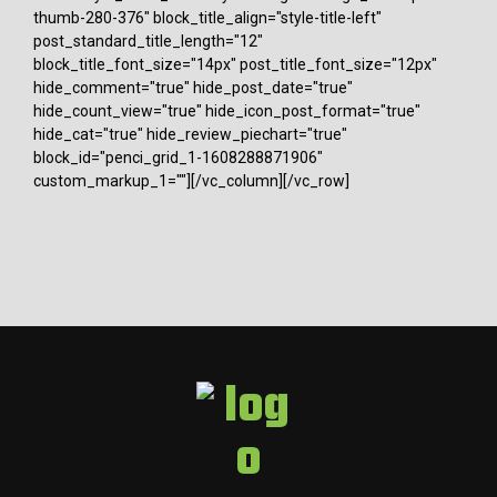
thumb-280-376" block_title_align="style-title-left"
post_standard_title_length="12"
block_title_font_size="14px" post_title_font_size="12px"
hide_comment="true" hide_post_date="true"
hide_count_view="true" hide_icon_post_format="true"
hide_cat="true" hide_review_piechart="true"
block_id="penci_grid_1-1608288871906"
custom_markup_1=""][/vc_column][/vc_row]