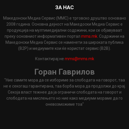
ЗА НАС
Македонски Медиа Сервис (ММС) е трговско друштво основано
2008 година. Основна дејност на Македоски Медиа Сервис е
продукција на мултимедијални содржини, кои се објавуваат
преку основниот информативен портал
mms.mk
. Содржини на
Македонски Медиа Сервис се наменети за широката публика
(B2P) и медиумите кои ќе користат сервис (B2B).
Контактирај не
mms@mms.mk
Горан Гаврилов
"Ние самите мора да се избориме за слободата на говорот, таа
не е секогаш гарантирана, таа борба мора да продолжи до крај.
Секоја власт тежнее да ја ограничи слободата на говорот и
слободата на мислењето но ние како медиуми мораме да го
оневозможиме тоа"