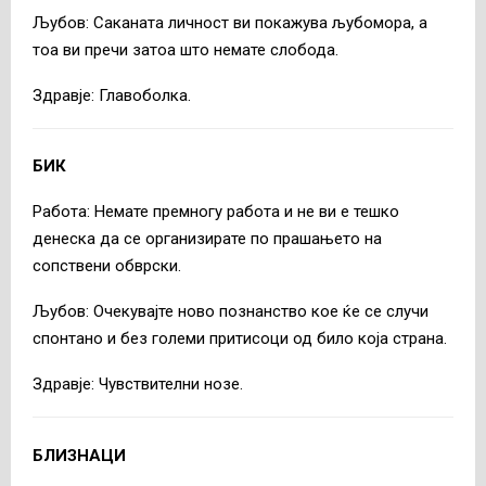
Љубов: Саканата личност ви покажува љубомора, а
тоа ви пречи затоа што немате слобода.
Здравје: Главоболка.
БИК
Работа: Немате премногу работа и не ви е тешко
денеска да се организирате по прашањето на
сопствени обврски.
Љубов: Очекувајте ново познанство кое ќе се случи
спонтано и без големи притисоци од било која страна.
Здравје: Чувствителни нозе.
БЛИЗНАЦИ