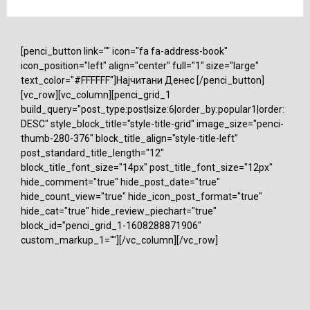
[penci_button link="" icon="fa fa-address-book"
icon_position="left" align="center" full="1" size="large"
text_color="#FFFFFF"]Најчитани Денес [/penci_button]
[vc_row][vc_column][penci_grid_1
build_query="post_type:post|size:6|order_by:popular1|order:
DESC" style_block_title="style-title-grid" image_size="penci-
thumb-280-376" block_title_align="style-title-left"
post_standard_title_length="12"
block_title_font_size="14px" post_title_font_size="12px"
hide_comment="true" hide_post_date="true"
hide_count_view="true" hide_icon_post_format="true"
hide_cat="true" hide_review_piechart="true"
block_id="penci_grid_1-1608288871906"
custom_markup_1=""][/vc_column][/vc_row]