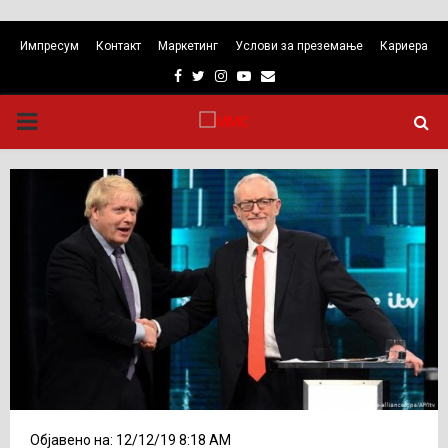
Импресум
Контакт
Маркетинг
Услови за преземање
Кариера
Facebook
Twitter
Instagram
Youtube
Email
PRIMARY
MENU
Објавено на: 12/12/19 8:18 AM