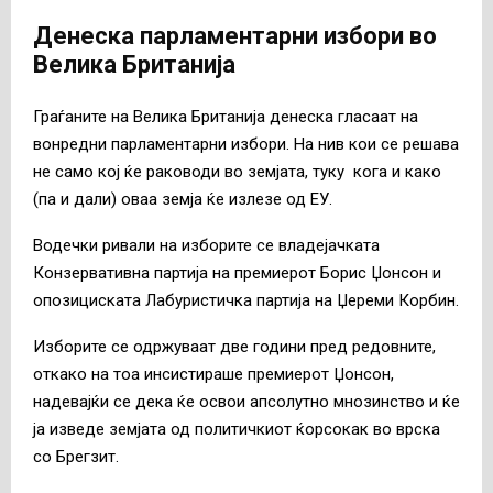
Денеска парламентарни избори во
Велика Британија
Граѓаните на Велика Британија денеска гласаат на
вонредни парламентарни избори. На нив кои се решава
не само кој ќе раководи во земјата, туку кога и како
(па и дали) оваа земја ќе излезе од ЕУ.
Водечки ривали на изборите се владејачката
Конзервативна партија на премиерот Борис Џонсон и
опозициската Лабуристичка партија на Џереми Корбин.
Изборите се одржуваат две години пред редовните,
откако на тоа инсистираше премиерот Џонсон,
надевајќи се дека ќе освои апсолутно мнозинство и ќе
ја изведе земјата од политичкиот ќорсокак во врска
со Брегзит.