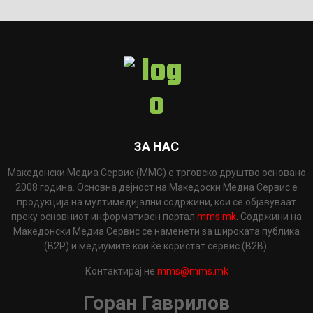
ЗА НАС
Македонски Медиа Сервис (ММС) е трговско друштво основано
2008 година. Основна дејност на Македоски Медиа Сервис е
продукција на мултимедијални содржини, кои се објавуваат
преку основниот информативен портал
mms.mk
. Содржини на
Македонски Медиа Сервис се наменети за широката публика
(B2P) и медиумите кои ќе користат сервис (B2B).
Контактирај не
mms@mms.mk
Горан Гаврилов