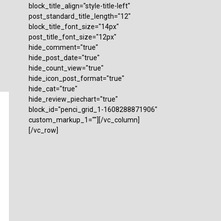
block_title_align="style-title-left"
post_standard_title_length="12"
block_title_font_size="14px"
post_title_font_size="12px"
hide_comment="true"
hide_post_date="true"
hide_count_view="true"
hide_icon_post_format="true"
hide_cat="true"
hide_review_piechart="true"
block_id="penci_grid_1-1608288871906"
custom_markup_1=""][/vc_column]
[/vc_row]