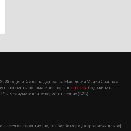
2008 година. Основна дејност на Македоски Медиа Сервис е
еку основниот информативен портал
mms.mk
. Содржини на
) и медиумите кои ќе користат сервис (B2B).
не е секогаш гарантирана, таа борба мора да продолжи до крај.