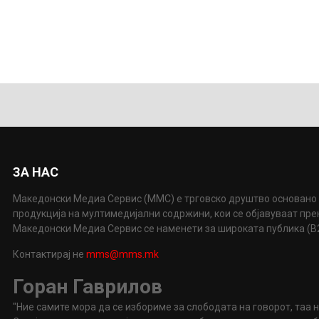
ЗА НАС
Македонски Медиа Сервис (ММС) е трговско друштво основано 
продукција на мултимедијални содржини, кои се објавуваат пр
Македонски Медиа Сервис се наменети за широката публика (B2P
Контактирај не
mms@mms.mk
Горан Гаврилов
"Ние самите мора да се избориме за слободата на говорот, таа 