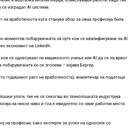
чење и вештачка интелигенција, осмислувајќи работи, каде тие
 се изградат AI системи.
ст на вработеноста кога станува збор за оваа професија била
 во моментов побарувачката за луѓе кои се квалификувани за AI
ен економист на LinkedIn.
 кои се однесуваат на машинското учење или AI да се на врвот
 побарувачката ќе се зголеми – изјави Бергер.
сто годишниот раст на вработеноста), аналитичар на податоци
лошки улоги, тие не се секогаш во технолошката индустрија.
логија на некое ниво и тоа е евидентно со овие работни места
ој на професии, како експерти за успех на односите со