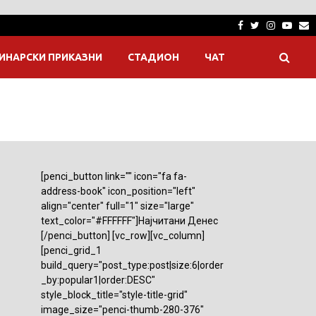
Facebook
Twitter
Instagra
Yout
E
ИНАРСКИ ПРИКАЗНИ
СТАДИОН
ЧАТ
[penci_button link="" icon="fa fa-
address-book" icon_position="left"
align="center" full="1" size="large"
text_color="#FFFFFF"]Најчитани Денес
[/penci_button] [vc_row][vc_column]
[penci_grid_1
build_query="post_type:post|size:6|order
_by:popular1|order:DESC"
style_block_title="style-title-grid"
image_size="penci-thumb-280-376"