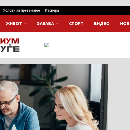
Услови за преземање
Кариера
ЖИВОТ
ЗАБАВА
СПОРТ
ВИДЕО
НОВ