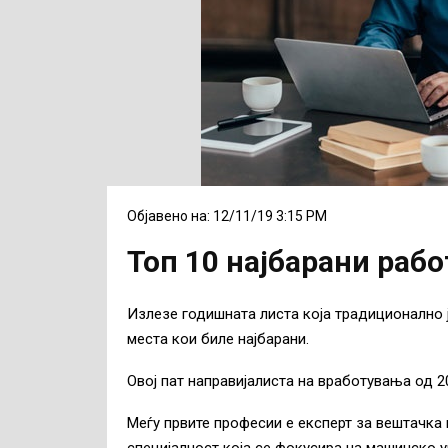
Објавено на: 12/11/19 3:15 PM
Топ 10 најбарани раб
Излезе годишната листа која традиционално ја
места кои биле најбарани.
Овој пат направијалиста на вработувања од 2
Меѓу првите професии е експерт за вештачка 