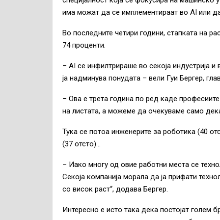
специјалност која се фокусира на машинско у
има можат да се имплементираат во AI или да
Во последните четири години, стапката на ра
74 проценти.
– AI се инфилтрираше во секоја индустрија и
ја надминува понудата – вели Гуи Бергер, глав
– Ова е трета година по ред каде професиите
на листата, а можеме да очекуваме само дека
Тука се потоа инженерите за роботика (40 от
(37 отсто)…
– Иако многу од овие работни места се техно
Секоја компанија морала да ја прифати техно
со висок раст“, додава Бергер.
Интересно е исто така дека постојат голем бр