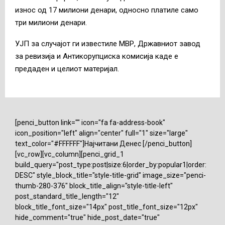
износ од 17 милиони денари, односно платиле само
три милиони денари.
УЈП за случајот ги известиле МВР, Државниот завод
за ревизија и Антикорупциска комисија каде е
предаден и целиот материјал.
[penci_button link="" icon="fa fa-address-book"
icon_position="left" align="center" full="1" size="large"
text_color="#FFFFFF"]Најчитани Денес [/penci_button]
[vc_row][vc_column][penci_grid_1
build_query="post_type:post|size:6|order_by:popular1|order:
DESC" style_block_title="style-title-grid" image_size="penci-
thumb-280-376" block_title_align="style-title-left"
post_standard_title_length="12"
block_title_font_size="14px" post_title_font_size="12px"
hide_comment="true" hide_post_date="true"