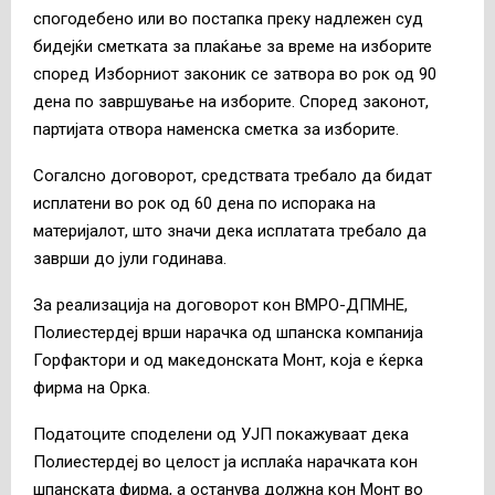
спогодебено или во постапка преку надлежен суд
бидејќи сметката за плаќање за време на изборите
според Изборниот законик се затвора во рок од 90
дена по завршување на изборите. Според законот,
партијата отвора наменска сметка за изборите.
Согалсно договорот, средствата требало да бидат
исплатени во рок од 60 дена по испорака на
материјалот, што значи дека исплатата требало да
заврши до јули годинава.
За реализација на договорот кон ВМРО-ДПМНЕ,
Полиестердеј врши нарачка од шпанска компанија
Горфактори и од македонската Монт, која е ќерка
фирма на Орка.
Податоците споделени од УЈП покажуваат дека
Полиестердеј во целост ја исплаќа нарачката кон
шпанската фирма, а останува должна кон Монт во