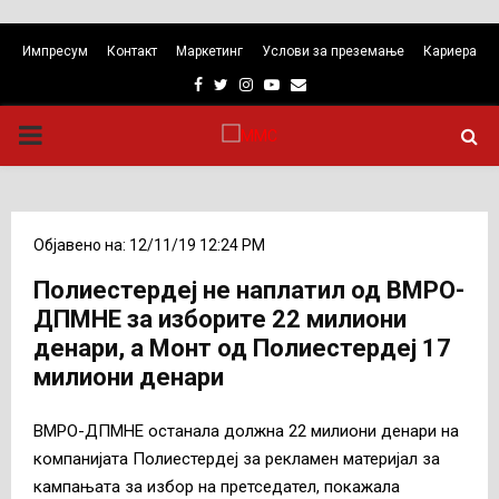
Импресум
Контакт
Маркетинг
Услови за преземање
Кариера
Facebook
Twitter
Instagram
Youtube
Email
PRIMARY
MENU
Објавено на: 12/11/19 12:24 PM
Полиестердеј не наплатил од ВМРО-
ДПМНЕ за изборите 22 милиони
денари, а Монт од Полиестердеј 17
милиони денари
ВМРО-ДПМНЕ останала должна 22 милиони денари на
компанијата Полиестердеј за рекламен материјал за
кампањата за избор на претседател, покажала