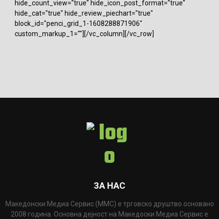
hide_count_view="true" hide_icon_post_format="true"
hide_cat="true" hide_review_piechart="true"
block_id="penci_grid_1-1608288871906"
custom_markup_1=""][/vc_column][/vc_row]
ЗА НАС
Македонски Медиа Сервис (ММС) е трговско друштво основано
2008 година. Основна дејност на Македоски Медиа Сервис е