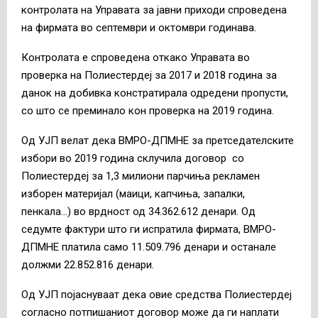
контролата на Управата за јавни приходи спроведена
на фирмата во септември и октомври годинава.
Контролата е спроведена откако Управата во
проверка на Полиестердеј за 2017 и 2018 година за
данок на добивка констратирала одредени пропусти,
со што се преминало кон проверка на 2019 година.
Од УЈП велат дека ВМРО-ДПМНЕ за претседателските
избори во 2019 година склучила договор со
Полиестердеј за 1,3 милиони парчиња рекламен
изборен материјал (маици, капчиња, запалки,
пенкала…) во врдност од 34.362.612 денари. Од
седумте фактури што ги испратила фирмата, ВМРО-
ДПМНЕ платила само 11.509.796 денари и останале
должми 22.852.816 денари.
Од УЈП појаснуваат дека овие средства Полиестердеј
согласно потпишаниот договор може да ги наплати