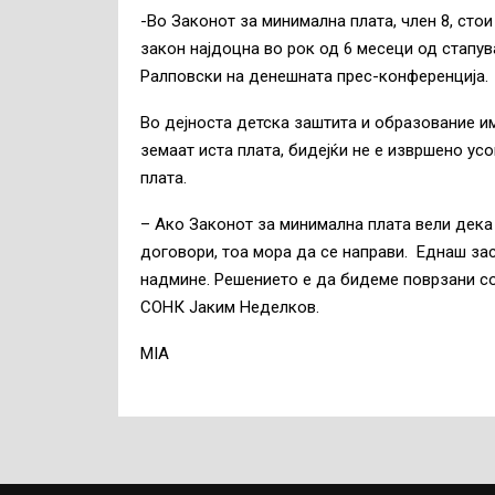
-Во Законот за минимална плата, член 8, стои
закон најдоцна во рок од 6 месеци од стапув
Ралповски на денешната прес-конференција.
Во дејноста детска заштита и образование и
земаат иста плата, бидејќи не е извршено у
плата.
– Ако Законот за минимална плата вели дека
договори, тоа мора да се направи. Еднаш за
надмине. Решението е да бидеме поврзани со
СОНК Јаким Неделков.
MIA