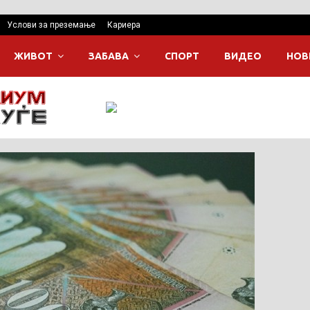
Услови за преземање
Кариера
ЖИВОТ
ЗАБАВА
СПОРТ
ВИДЕО
НОВ