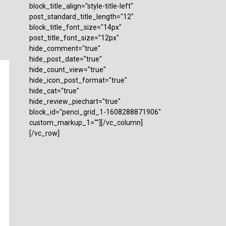
block_title_align="style-title-left"
post_standard_title_length="12"
block_title_font_size="14px"
post_title_font_size="12px"
hide_comment="true"
hide_post_date="true"
hide_count_view="true"
hide_icon_post_format="true"
hide_cat="true"
hide_review_piechart="true"
block_id="penci_grid_1-1608288871906"
custom_markup_1=""][/vc_column]
[/vc_row]