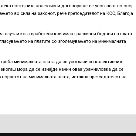
 дека постојните колективни договори ќе се усогласат со овој
ањето во сила на законот, рече претседателот на КСС, Благоја
ма случаи кога вработени кои имаат различни бодови на плата
согласувањето на платите со зголемувањето на минималната
 треба минималната плата да се усогласи со колективните
секогаш мора да се изнајде начин оваа урамниловка да се
 порастот на минималната плата, истакна претседателот на