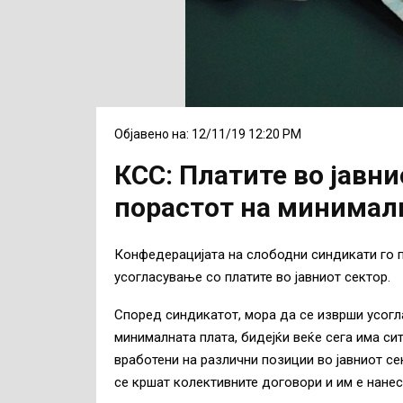
Објавено на: 12/11/19 12:20 PM
КСС: Платите во јавни
порастот на минимал
Конфедерацијата на слободни синдикати го 
усогласување со платите во јавниот сектор.
Според синдикатот, мора да се изврши усогл
минималната плата, бидејќи веќе сега има си
вработени на различни позиции во јавниот се
се кршат колективните договори и им е нанес