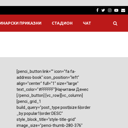
Facebook
Twitter
Instagra
Yout
E
ИНАРСКИ ПРИКАЗНИ
СТАДИОН
ЧАТ
[penci_button link="" icon="fa fa-
address-book" icon_position="left"
align="center" full="1" size="large"
text_color="#FFFFFF"]Најчитани Денес
[/penci_button] [vc_row][vc_column]
[penci_grid_1
build_query="post_type:post|size:6|order
_by:popular1|order:DESC"
style_block_title="style-title-grid"
image_size="penci-thumb-280-376"