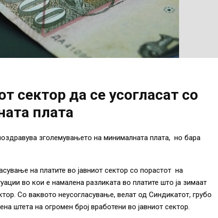
от сектор да се усогласат со
ната плата
поздравува зголемувањето на минималната плата, но бара
асување на платите во јавниот сектор со порастот на
туации во кои е намалена разликата во платите што ја зимаат
ктор. Со ваквото неусогласување, велат од Синдикатот, грубо
ена штета на огромен број вработени во јавниот сектор.