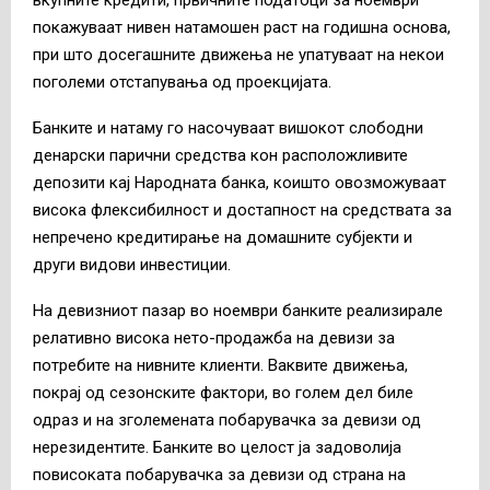
покажуваат нивен натамошен раст на годишна основа,
при што досегашните движења не упатуваат на некои
поголеми отстапувања од проекцијата.
Банките и натаму го насочуваат вишокот слободни
денарски парични средства кон расположливите
депозити кај Народната банка, коишто овозможуваат
висока флексибилност и достапност на средствата за
непречено кредитирање на домашните субјекти и
други видови инвестиции.
На девизниот пазар во ноември банките реализирале
релативно висока нето-продажба на девизи за
потребите на нивните клиенти. Ваквите движења,
покрај од сезонските фактори, во голем дел биле
одраз и на зголемената побарувачка за девизи од
нерезидентите. Банките во целост ја задоволија
повисоката побарувачка за девизи од страна на