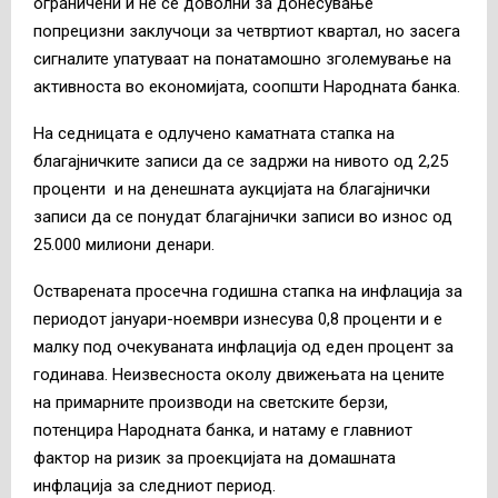
ограничени и не се доволни за донесување
попрецизни заклучоци за четвртиот квартал, но засега
сигналите упатуваат на понатамошно зголемување на
активноста во економијата, соопшти Народната банка.
На седницата е одлучено каматната стапка на
благајничките записи да се задржи на нивото од 2,25
проценти и на денешната аукцијата на благајнички
записи да се понудат благајнички записи во износ од
25.000 милиони денари.
Остварената просечна годишна стапка на инфлација за
периодот јануари-ноември изнесува 0,8 проценти и е
малку под очекуваната инфлација од еден процент за
годинава. Неизвесноста околу движењата на цените
на примарните производи на светските берзи,
потенцира Народната банка, и натаму е главниот
фактор на ризик за проекцијата на домашната
инфлација за следниот период.