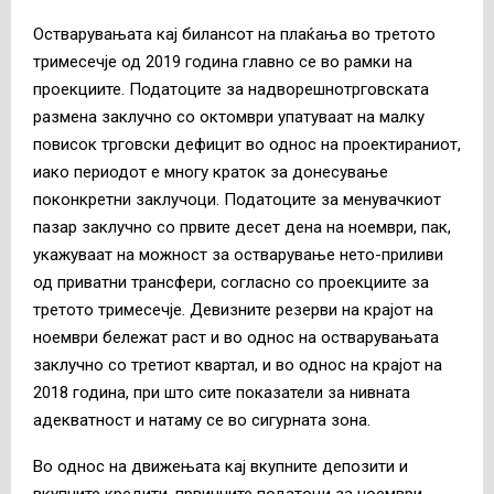
Остварувањата кај билансот на плаќања во третото
тримесечје од 2019 година главно се во рамки на
проекциите. Податоците за надворешнотрговската
размена заклучно со октомври упатуваат на малку
повисок трговски дефицит во однос на проектираниот,
иако периодот е многу краток за донесување
поконкретни заклучоци. Податоците за менувачкиот
пазар заклучно со првите десет дена на ноември, пак,
укажуваат на можност за остварување нето-приливи
од приватни трансфери, согласно со проекциите за
третото тримесечје. Девизните резерви на крајот на
ноември бележат раст и во однос на остварувањата
заклучно со третиот квартал, и во однос на крајот на
2018 година, при што сите показатели за нивната
адекватност и натаму се во сигурната зона.
Во однос на движењата кај вкупните депозити и
вкупните кредити, првичните податоци за ноември