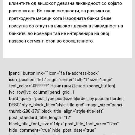
клиентите од вишокот девизна ликвидност со којшто
располагаат. Во такви околности, за разлика од
претходните месеци кога Народната банка беше
присутна со откуп на вишокот девизна ликвидност на
банките, во ноември таа не интервенира на овој
пазарен сегмент, стои во соопштението.
[penci_button link="" icon="fa fa-address-book"
icon_position="left" align="center" full="1" size="large"
text_color="#FFFFFF"]Најчитани Денес [/penci_button]
[vc_row][vc_column][penci_grid_1
build_query="post_type:post|size:6|order_by:popular1|order:
DESC" style_block_title="style-title-grid" image_size="penci-
thumb-280-376" block_title_align="style-title-left"
post_standard_title_length="12"
block_title_font_size="14px" post_title_font_size="12px"
hide_comment="true" hide_post_date="true"