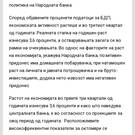
политика на Народната банка.
Според објавените проценети податоци за БДП,
економската активност растеше и во третиот квартал
од годината. Реалната стапка на годишен раст
изнесува 3,6 проценти, а остварувањата засега се во
рамки на очекувањата. Во однос на факторите на раст
на економијата, укажува Народната банка, позитивен
придонес има домашната побарувачка, при натамошен
раст на личната и јавната потрошувачка и на бруто-
инвестициите, додека нето-извозот има негативен
придонес.
Растот на економијата во првите три квартали од
годината изнесува 3,6 проценти и како што наведува
централната банка, е во согласност со проекциите за
овој период од годината. Расположливите
високофреквентни показатели за октомври се