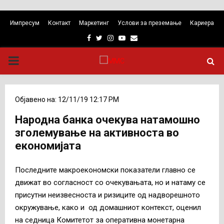
Импресум
Контакт
Маркетинг
Услови за преземање
Кариера
Facebook
Twitter
Instagram
Youtube
Email
PRIMARY
MENU
Објавено на: 12/11/19 12:17 PM
Народна банка очекува натамошно
зголемување на активноста во
економијата
Последните макроекономски показатели главно се
движат во согласност со очекувањата, но и натаму се
присутни неизвесноста и ризиците од надворешното
окружување, како и од домашниот контекст, оценил
на седница Комитетот за оперативна монетарна