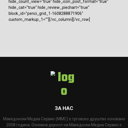
hide_count_view="true" hide_icon_post_format="true"
hide_cat="true" hide_review_piechart="true"
block_id="penci_grid_1-1608288871906"
custom_markup_1=""][/vc_column][/vc_row]
ЗА НАС
Македонски Медиа Сервис (ММС) е трговско друштво основано
2008 година. Основна дејност на Македоски Медиа Сервис е