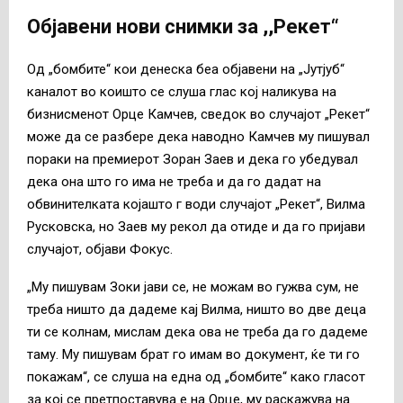
Објавени нови снимки за ,,Рекет“
Од „бомбите“ кои денеска беа објавени на „Јутјуб“
каналот во коишто се слуша глас кој наликува на
бизнисменот Орце Камчев, сведок во случајот „Рекет“
може да се разбере дека наводно Камчев му пишувал
пораки на премиерот Зоран Заев и дека го убедувал
дека она што го има не треба и да го дадат на
обвинителката којашто г води случајот „Рекет“, Вилма
Русковска, но Заев му рекол да отиде и да го пријави
случајот, објави Фокус.
„Му пишувам Зоки јави се, не можам во гужва сум, не
треба ништо да дадеме кај Вилма, ништо во две деца
ти се колнам, мислам дека ова не треба да го дадеме
таму. Му пишувам брат го имам во документ, ќе ти го
покажам“, се слуша на една од „бомбите“ како гласот
за кој се претпоставува е на Орце, му раскажува на