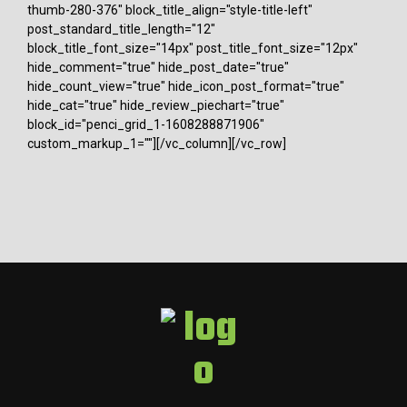
thumb-280-376" block_title_align="style-title-left"
post_standard_title_length="12"
block_title_font_size="14px" post_title_font_size="12px"
hide_comment="true" hide_post_date="true"
hide_count_view="true" hide_icon_post_format="true"
hide_cat="true" hide_review_piechart="true"
block_id="penci_grid_1-1608288871906"
custom_markup_1=""][/vc_column][/vc_row]