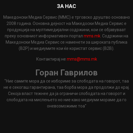
ЗА НАС
Македонски Медиа Сервис (ММС) е трговско друштво основано
2008 година. Основна дејност на Македоски Медиа Сервис е
продукција на мултимедијални содржини, кои се објавуваат
преку основниот информативен портал
mms.mk
. Содржини на
Македонски Медиа Сервис се наменети за широката публика
(B2P) и медиумите кои ќе користат сервис (B2B).
Контактирај не
mms@mms.mk
Горан Гаврилов
"Ние самите мора да се избориме за слободата на говорот, таа
не е секогаш гарантирана, таа борба мора да продолжи до крај.
Секоја власт тежнее да ја ограничи слободата на говорот и
слободата на мислењето но ние како медиуми мораме да го
оневозможиме тоа"