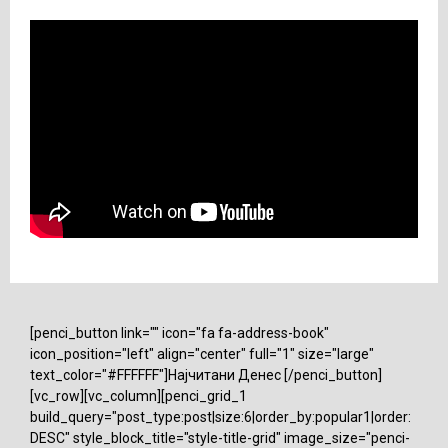
[penci_button link="" icon="fa fa-address-book"
icon_position="left" align="center" full="1" size="large"
text_color="#FFFFFF"]Најчитани Денес [/penci_button]
[vc_row][vc_column][penci_grid_1
build_query="post_type:post|size:6|order_by:popular1|order:
DESC" style_block_title="style-title-grid" image_size="penci-