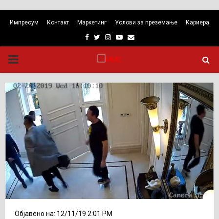
Импресум
Контакт
Маркетинг
Услови за преземање
Кариера
Facebook
Twitter
Instagram
Youtube
Email
PRIMARY
MENU
Објавено на: 12/11/19 2:01 PM