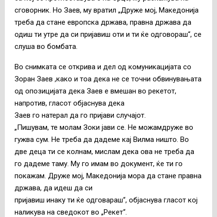
сговорник. Но Заев, му вратил „Друже мој, Македонија
треба да стане европска држава, правна држава да
одиш ти утре да си пријавиш оти и ти ќе одговораш“, се
слуша во бомбата.
Во снимката се открива и дел од комуникацијата со
Зоран Заев ,како и тоа дека не се точни обвинувањата
од опозицијата дека Заев е вмешан во рекетот,
напротив, гласот објаснува дека
Заев го натерал да го пријави случајот.
„Пишувам, те молам Зоки јави се. Не можамдруже во
гужва сум. Не треба да дадеме кај Вилма ништо. Во
две деца ти се колнам, мислам дека ова не треба да
го дадеме таму. Му го имам во документ, ќе ти го
покажам. Друже мој, Македонија мора да стане правна
држава, да идеш да си
пријавиш инаку ти ќе одговараш“, објаснува гласот кој
наликува на сведокот во „Рекет“.