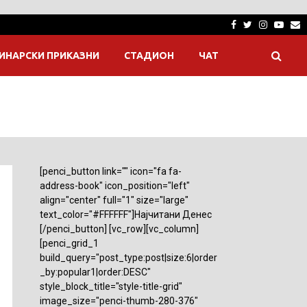
Facebook
Twitter
Instagra
Yout
E
ИНАРСКИ ПРИКАЗНИ
СТАДИОН
ЧАТ
[penci_button link="" icon="fa fa-
address-book" icon_position="left"
align="center" full="1" size="large"
text_color="#FFFFFF"]Најчитани Денес
[/penci_button] [vc_row][vc_column]
[penci_grid_1
build_query="post_type:post|size:6|order
_by:popular1|order:DESC"
style_block_title="style-title-grid"
image_size="penci-thumb-280-376"