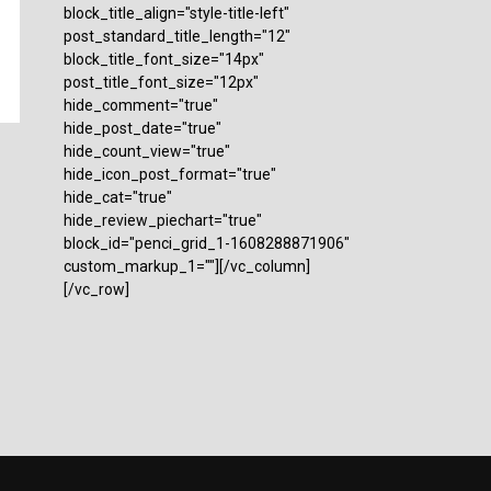
block_title_align="style-title-left"
post_standard_title_length="12"
block_title_font_size="14px"
post_title_font_size="12px"
hide_comment="true"
hide_post_date="true"
hide_count_view="true"
hide_icon_post_format="true"
hide_cat="true"
hide_review_piechart="true"
block_id="penci_grid_1-1608288871906"
custom_markup_1=""][/vc_column]
[/vc_row]