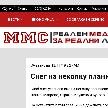
C
Скопје
06/08/2026
Импресум
Контакт
Маркетинг
34.2
ВЕСТИ
ЕКОНОМИЈА
СООБРАЌАЕН СЕРВИС
Објавено на: 12/11/19 8:27 AM
Снег на неколку план
Слаб снег утринава има на неколку планинск
Шапка, Маврово, Стража, Крушево и Буково.
На останатите патни правци низ државата со