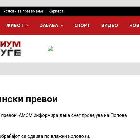
Услови за преземање
Кариера
ЖИВОТ
ЗАБАВА
СПОРТ
ВИДЕО
НОВ
ински превои
и превои. АМСМ информира дека снег провејува на Попова
обраќајот се одвива по влажни коловози.