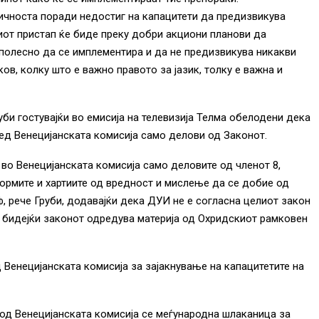
зичноста поради недостиг на капацитети да предизвикува
от пристап ќе биде преку добри акциони планови да
полесно да се имплементира и да не предизвикува никакви
ов, колку што е важно правото за јазик, толку е важна и
уби гостувајќи во емисија на телевизија Телма обелодени дека
ед Венецијанската комисија само делови од Законот.
во Венецијанската комисија само деловите од членот 8,
формите и хартиите од вредност и мислење да се добие од
ф, рече Груби, додавајќи дека ДУИ не е согласна целиот закон
а бидејќи законот одредува материја од Охридскиот рамковен
д Венецијанската комисија за зајакнување на капацитетите на
д Венецијанската комисија се меѓународна шлаканица за