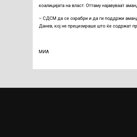
коалицијата на власт. Оттаму најавуваат аман
– СДСМ да се охрабри и да ги поддржи аман
Данев, кој не прецизираше што ќе содржат пр
МИА