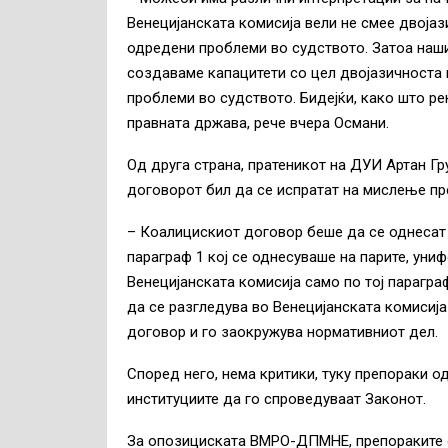
Венецијанската комисија вели не смее двоја
одредени проблеми во судството. Затоа наши
создаваме капацитети со цел двојазичноста 
проблеми во судството. Бидејќи, како што рек
правната држава, рече вчера Османи.
Од друга страна, пратеникот на ДУИ Артан Гр
договорот бил да се испратат на мислење пр
– Коалицискиот договор беше да се однесат 
параграф 1 кој се однесуваше на парите, уни
Венецијанската комисија само по тој парагра
да се разгледува во Венецијанската комисиј
договор и го заокружува нормативниот дел.
Според него, нема критики, туку препораки о
институциите да го спроведуваат Законот.
За опозициската ВМРО-ДПМНЕ, препораките о