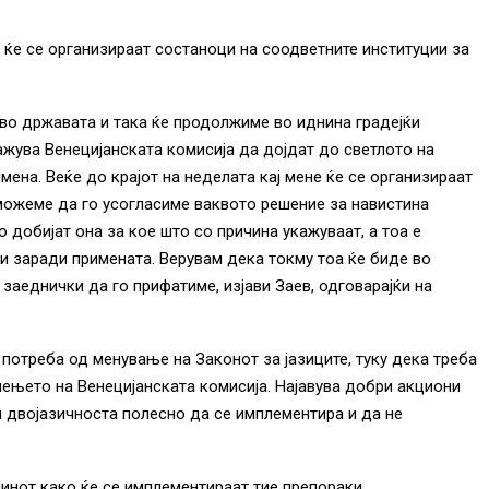
а ќе се организираат состаноци на соодветните институции за
а во државата и така ќе продолжиме во иднина градејќи
ажува Венецијанската комисија да дојдат до светлото на
мена. Веќе до крајот на неделата кај мене ќе се организираат
можеме да го усогласиме ваквото решение за навистина
 добијат она за кое што со причина укажуваат, а тоа е
и заради примената. Верувам дека токму тоа ќе биде во
заеднички да го прифатиме, изјави Заев, одговарајќи на
потреба од менување на Законот за јазиците, туку дека треба
лењето на Венецијанската комисија. Најавува добри акциони
л двојазичноста полесно да се имплементира и да не
инот како ќе се имплементираат тие препораки.