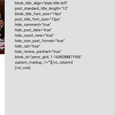
block_title_align="style-title-left"
post_standard_title_length="12"
block_title_font_size="14px"
post_title_font_size="12px"
hide_comment="true"
hide_post_date="true"
hide_count_view="true"
hide_icon_post_format="true"
hide_cat="true"
hide_review_piechart="true"
block_id="penci_grid_1-1608288871906"
custom_markup_1=""][/vc_column]
[/vc_row]