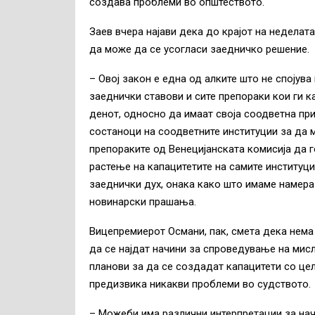
создава проблеми во општеството.
Заев вчера најави дека до крајот на неделат
да може да се усогласи заедничко решение.
– Овој закон е една од алките што не спојув
заеднички ставови и сите препораки кои ги к
денот, односно да имаат своја соодветна при
состаноци на соодветните институции за да 
препораките од Венецијанската комисија да го
растење на капацитетите на самите институци
заеднички дух, онака како што имаме намера 
новинарски прашања.
Вицепремиерот Османи, пак, смета дека нема 
да се најдат начини за спроведување на мис
планови за да се создадат капацитети со це
предизвика никакви проблеми во судството.
– Можеби има различни интерпретации за нач