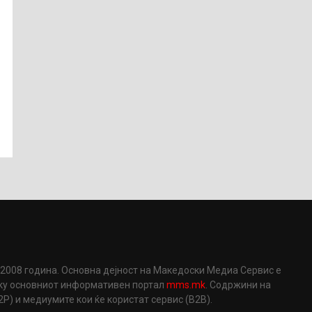
2008 година. Основна дејност на Македоски Медиа Сервис е
еку основниот информативен портал
mms.mk
. Содржини на
) и медиумите кои ќе користат сервис (B2B).