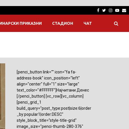
Facebook
Twitter
Instagra
Yout
E
ИНАРСКИ ПРИКАЗНИ
СТАДИОН
ЧАТ
[penci_button link="" icon="fa fa-
address-book" icon_position="left"
align="center" full="1" size="large"
text_color="#FFFFFF"]Најчитани Денес
[/penci_button] [vc_row][vc_column]
[penci_grid_1
build_query="post_type:post|size:6|order
_by:popular1|order:DESC"
style_block_title="style-title-grid"
image_size="penci-thumb-280-376"