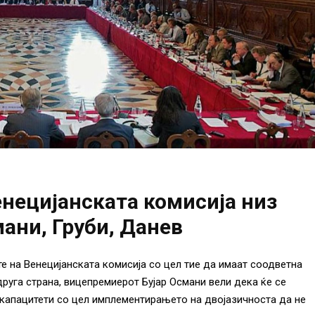
енецијанската комисија низ
мани, Груби, Данев
е на Венецијанската комисија со цел тие да имаат соодветна
друга страна, вицепремиерот Бујар Османи вели дека ќе се
капацитети со цел имплементирањето на двојазичноста да не