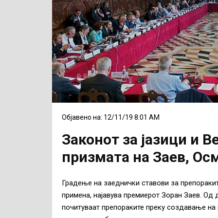
Објавено на: 12/11/19 8:01 AM
Законот за јазици и В
призмата на Заев, Ос
Градење на заеднички ставови за препоракит
примена, најавува премиерот Зоран Заев. Од 
почитуваат препораките преку создавање на 