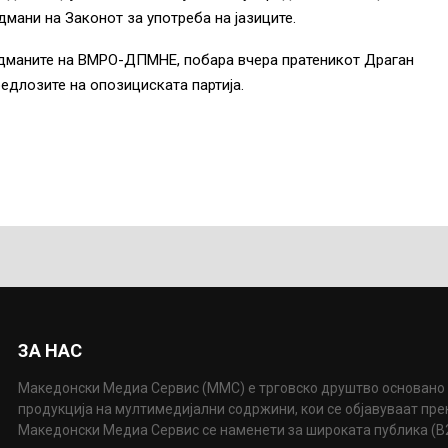
дмани на Законот за употреба на јазиците.
дманите на ВМРО-ДПМНЕ, побара вчера пратеникот Драган
едлозите на опозициската партија.
ЗА НАС
Македонски Медиа Сервис (ММС) е трговско друштво основано 
продукција на мултимедијални содржини, кои се објавуваат пр
Македонски Медиа Сервис се наменети за широката публика (B2P