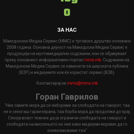
ЗА НАС
Македонски Медиа Сервис (ММС) е трговско друштво основано
2008 година. Основна дејност на Македоски Медиа Сервис е
продукција на мултимедијални содржини, кои се објавуваат
преку основниот информативен портал
mms.mk
. Содржини на
Македонски Медиа Сервис се наменети за широката публика
(B2P) и медиумите кои ќе користат сервис (B2B).
Контактирај не
mms@mms.mk
Горан Гаврилов
"Ние самите мора да се избориме за слободата на говорот, таа
не е секогаш гарантирана, таа борба мора да продолжи до крај.
Секоја власт тежнее да ја ограничи слободата на говорот и
слободата на мислењето но ние како медиуми мораме да го
оневозможиме тоа"