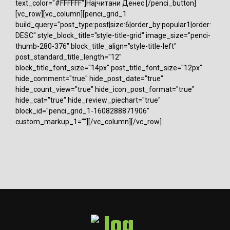
text_color="#FFFFFF"]Најчитани Денес [/penci_button]
[vc_row][vc_column][penci_grid_1
build_query="post_type:post|size:6|order_by:popular1|order:
DESC" style_block_title="style-title-grid" image_size="penci-
thumb-280-376" block_title_align="style-title-left"
post_standard_title_length="12"
block_title_font_size="14px" post_title_font_size="12px"
hide_comment="true" hide_post_date="true"
hide_count_view="true" hide_icon_post_format="true"
hide_cat="true" hide_review_piechart="true"
block_id="penci_grid_1-1608288871906"
custom_markup_1=""][/vc_column][/vc_row]