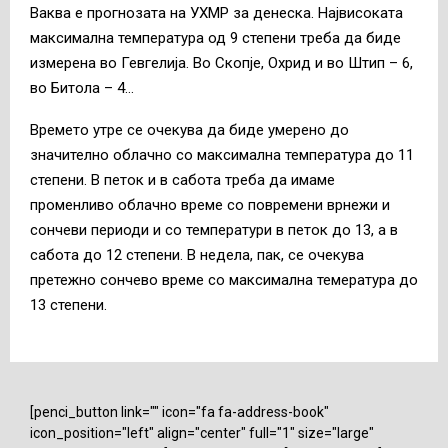
Ваква е прогнозата на УХМР за денеска. Највисоката
максимална температура од 9 степени треба да биде
измерена во Гевгелија. Во Скопје, Охрид и во Штип – 6,
во Битола – 4…
Времето утре се очекува да биде умерено до
значително облачно со максимална температура до 11
степени. В петок и в сабота треба да имаме
променливо облачно време со повремени врнежи и
сончеви периоди и со температури в петок до 13, а в
сабота до 12 степени. В недела, пак, се очекува
претежно сончево време со максимална темература до
13 степени.
[penci_button link="" icon="fa fa-address-book"
icon_position="left" align="center" full="1" size="large"