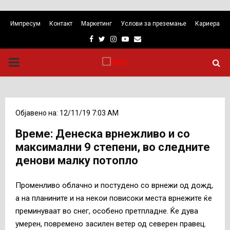
Импресум
Контакт
Маркетинг
Услови за преземање
Кариера
Facebook
Twitter
Instagram
Youtube
Email
PRIMARY
MENU
Објавено на: 12/11/19 7:03 AM
Време: Денеска врнежливо и со
максимални 9 степени, во следните
денови малку потопло
Променливо облачно и постудено со врнежи од дожд,
а на планините и на некои повисоки места врнежите ќе
преминуваат во снег, особено претпладне. Ќе дува
умерен, повремено засилен ветер од северен правец.