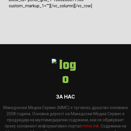
custom_markup_1=""][/vc_column][/vc_row]
ЗА НАС
Македонски Медиа Сервис (ММС) е трговско друштво основано
2008 година. Основна дејност на Македоски Медиа Сервис е
продукција на мултимедијални содржини, кои се објавуваат
преку основниот информативен портал
mms.mk
. Содржини на