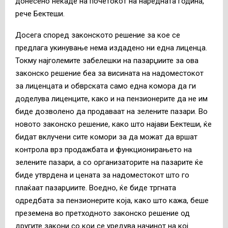
донесено некаде на почетокот на наредната година,
рече Бектеши.
Досега според законското решение за кое се
предлага укинување нема издадено ни една лиценца.
Токму најголемите забелешки на пазарџиите за ова
законско решение беа за висината на надоместокот
за лиценцата и обврската само една комора да ги
доделува лиценците, како и на пензионерите да не им
биде дозволено да продаваат на зелените пазари. Во
новото законско решение, како што најави Бектеши, ќе
бидат вклучени сите комори за да можат да вршат
контрола врз продажбата и функционирањето на
зелените пазари, а со организаторите на пазарите ќе
биде утврдена и цената за надоместокот што го
плаќаат пазарџиите. Воедно, ќе биде тргната
одредбата за пензионерите која, како што кажа, беше
преземена во претходното законско решение од
другите закони со кои се уредува начинот на кој