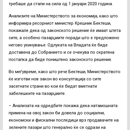
требаше да стапи на сила од 1 јануари 2020 година.
Анализите на Министерството за економија, како што
информира ресорниот министер Крешник Бектеши,
покажале дека од законското решение ќе имаат штета
сите, а особено пазарџиите поради што е предложено
негово укинување. Одлуката на Владата ќе биде
доставена до Собранието и се очекува по скратена
постапка да биде поништено законското решение.
Во меѓувреме, како што рече Бектеши, Министерството
ќе изготви нов закон во консултација со сите
засегнати страни во кои ќе бидат вметнати
забелешките на пазарџиите.
– Анализата на одредбите покажа дека натамошната
примена на овој закон би довела до социјални,
економски и фискални последици врз продавачите на
зелените пазари што генерално ќе се одрази на