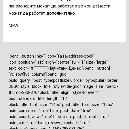
пензионерите можат да работат и во кои дејности
можат да работат дополнително.
МИА
[penci_button link="" icon="fa fa-address-book"
icon_position="left" align="center" full="1" size="large"
text_color="#FFFFFF"]Најчитани Денес [/penci_button]
[vc_row][vc_column][penci_grid_1
build_query="post_type:post|size:6|order_by:popular1|order:
DESC" style_block_title="style-title-grid" image_size="penci-
thumb-280-376" block_title_align="style-title-left"
post_standard_title_length="12"
block_title_font_size="14px" post_title_font_size="12px"
hide_comment="true" hide_post_date="true"
hide_count_view="true" hide_icon_post_format="true"
hide_cat="true" hide_review_piechart="true"
block_id="penci_grid_1-1608288871906"