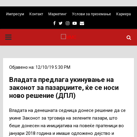
Импресум
Контакт
Маркетинг
Услови за преземање
Кариера
Facebook
Twitter
Instagram
Youtube
Email
PRIMARY
MENU
Објавено на: 12/10/19 5:30 PM
Владата предлага укинување на
законот за пазарџиите, ќе се носи
ново решение (ДПЛ)
Владата на денешната седница донесе решение да се
укине Законот за трговија на зелените пазари, што
беше донесен на иницијатива на повеќе пратеници во
јануари 2018 година и имаше одложено дејство и