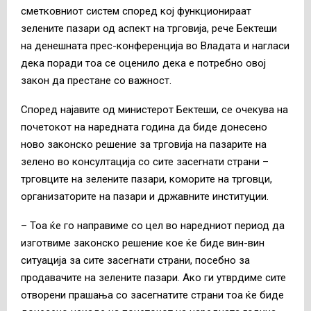
сметковниот систем според кој функционираат
зелените пазари од аспект на трговија, рече Бектеши
на денешната прес-конференција во Владата и нагласи
дека поради тоа се оценило дека е потребно овој
закон да престане со важност.
Според најавите од министерот Бектеши, се очекува на
почетокот на наредната година да биде донесено
ново законско решение за трговија на пазарите на
зелено во консултација со сите засегнати страни –
трговците на зелените пазари, коморите на трговци,
организаторите на пазари и државните институции.
– Тоа ќе го направиме со цел во наредниот период да
изготвиме законско решение кое ќе биде вин-вин
ситуација за сите засегнати страни, посебно за
продавачите на зелените пазари. Ако ги утврдиме сите
отворени прашања со засегнатите страни тоа ќе биде