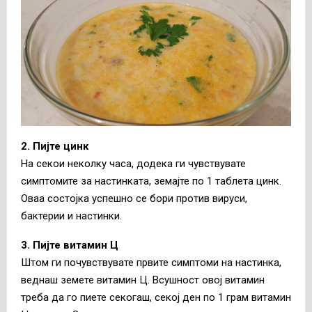
2. Пијте цинк
На секои неколку часа, додека ги чувствувате
симптомите за настинката, земајте по 1 таблета цинк.
Оваа состојка успешно се бори против вируси,
бактерии и настинки.
3. Пијте витамин Ц
Штом ги почувствувате првите симптоми на настинка,
веднаш земете витамин Ц. Всушност овој витамин
треба да го пиете секогаш, секој ден по 1 грам витамин