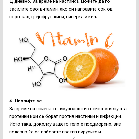
Ц дневно. За време на настинка, можете да го
засилите овој витамин, ако си направите сок од
портокал, грејпфрут, киви, пиперка и кељ.
4. Наспијте се
За време на спиењето, имунолошкиот систем испушта
протеини кои се борат против настинки и инфекции.
Исто така, доколку вашето тело е поодморено, вие
полесно ќе се изборите против вирусите и