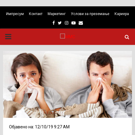
Импресум
Контакт
Маркетинг
Услови за преземање
Кариера
Facebook
Twitter
Instagram
Youtube
Email
PRIMARY
MENU
Објавено на: 12/10/19 9:27 AM