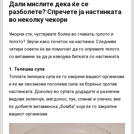
Дали мислите дека ќе се
разболете? Спречете ја настинката
во неколку чекори
Уморни сте, чуствувате болки во главата, грлото и
телото? Звучи како почеток на настинка. Следниве
четири совети ќе ви помогнат да го опремите телото
со витамини за да ја извојува битката со настинката.
1. Телешка супа
Топлата пилешка супа ќе го накрени вашиот организам
и ќе ви овозможи поголема сила за борење против
настинката. Доколку во супата додадете и различни
видови зеленчук, магдонос, лук, спанаќ и слично, вие
ќе добиете витаминска „бомба” која ќе го закрепне
вашиот организам.