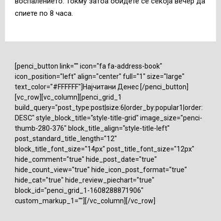
воспалението. Токму затоа обидете се секоја вечер да
спиете по 8 часа.
[penci_button link="" icon="fa fa-address-book"
icon_position="left" align="center" full="1" size="large"
text_color="#FFFFFF"]Најчитани Денес [/penci_button]
[vc_row][vc_column][penci_grid_1
build_query="post_type:post|size:6|order_by:popular1|order:
DESC" style_block_title="style-title-grid" image_size="penci-
thumb-280-376" block_title_align="style-title-left"
post_standard_title_length="12"
block_title_font_size="14px" post_title_font_size="12px"
hide_comment="true" hide_post_date="true"
hide_count_view="true" hide_icon_post_format="true"
hide_cat="true" hide_review_piechart="true"
block_id="penci_grid_1-1608288871906"
custom_markup_1=""][/vc_column][/vc_row]