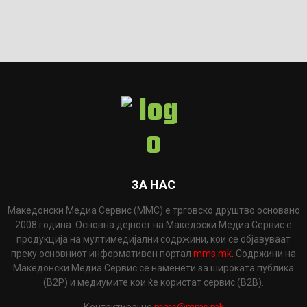
ЗА НАС
Македонски Медиа Сервис (ММС) е трговско друштво основано
2008 година. Основна дејност на Македоски Медиа Сервис е
продукција на мултимедијални содржини, кои се објавуваат
преку основниот информативен портал
mms.mk
. Содржини на
Македонски Медиа Сервис се наменети за широката публика
(B2P) и медиумите кои ќе користат сервис (B2B).