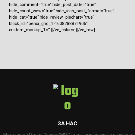
hide_comment="true" hide_post_date="true"
hide_count_view="true" hide_icon_post_format="true"
hide_cat="true" hide_review_piechart="true"
block_id="penci_grid_1-1608288871906"
custom_markup_1=""][/vc_column][/vc_row]
ЗА НАС
Македонски Медиа Сервис (ММС) е трговско друштво основано