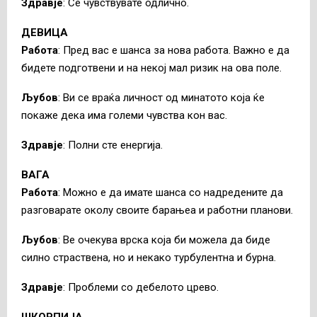
Здравје
: Се чувствувате одлично.
ДЕВИЦА
Работа
: Пред вас е шанса за нова работа. Важно е да
бидете подготвени и на некој мал ризик на ова поле.
Љубов
: Ви се враќа личност од минатото која ќе
покаже дека има големи чувства кон вас.
Здравје
: Полни сте енергија.
ВАГА
Работа
: Можно е да имате шанса со надредените да
разговарате околу своите барањеа и работни планови.
Љубов
: Ве очекува врска која би можела да биде
силно страствена, но и некако турбулентна и бурна.
Здравје
: Проблеми со дебелото црево.
ШКОРПИЈА