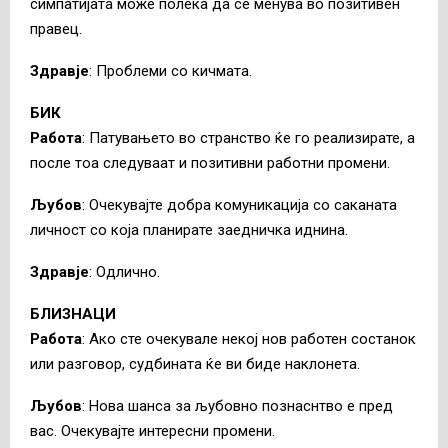
симпатијата може полека да се менува во позитивен
правец.
Здравје
: Проблеми со кичмата.
БИК
Работа
: Патувањето во странство ќе го реализирате, а
после тоа следуваат и позитивни работни промени.
Љубов
: Очекувајте добра комуникација со саканата
личност со која планирате заедничка иднина.
Здравје
: Одлично.
БЛИЗНАЦИ
Работа
: Ако сте очекувале некој нов работен состанок
или разговор, судбината ќе ви биде наклонета.
Љубов
: Нова шанса за љубовно познаснтво е пред
вас. Очекувајте интересни промени.