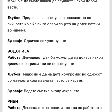
Можно е да имате шанса да слушнете некои добри
вести.
Љубов
: Пред вас е неочекувано познанство со
личноста која ќе ви го освои срцето на долги патеки
во иднина.
Здравје
: Одлично се чувствувате.
ВОДОЛИЈА
Работа
: Денешниот ден би можел да ви донесе некои
дилеми или грижи кои не ги очекувате.
Љубов
: Тешко ви е да најдете компромис во односот
со личноста која ви значи, често се карате.
Здравје
: Водете сметка околу исхраната.
РИБИ
Работа
: Денеска сте наклонети кон тоа во работното