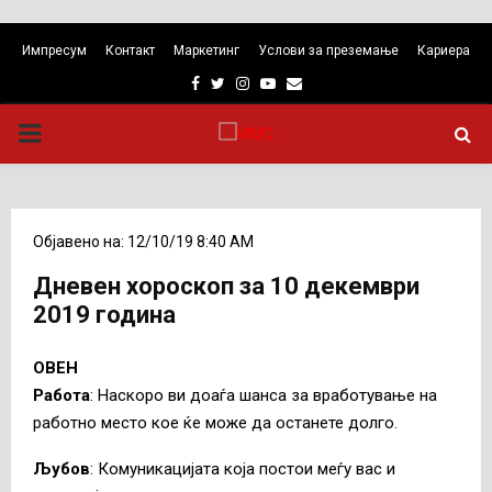
Импресум
Контакт
Маркетинг
Услови за преземање
Кариера
Facebook
Twitter
Instagram
Youtube
Email
PRIMARY
MENU
Објавено на: 12/10/19 8:40 AM
Дневен хороскоп за 10 декември
2019 година
ОВЕН
Работa
: Наскоро ви доаѓа шанса за вработување на
работно место кое ќе може да останете долго.
Љубов
: Комуникацијата која постои меѓу вас и