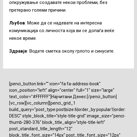
опкружување создавате некои проблеми, без
претерано големи причини.
Љубов
: Може да се надевате на интересна
комуникација со личноста која ви се допаѓа веќе
некое време.
Здравје
: Водете сметка околу грлото и синусите.
[penci_button link="" icon="fa fa-address-book"
icon_position="left" align="center" full="1" size="large"
text_color="#FFFFFF"]Најчитани Денес [/penci_button]
[vc_row][vc_column][penci_grid_1
build_query="post_type:post|size:6|order_by:popular1|order:
DESC" style_block_title="style-title-grid" image_size="penci-
thumb-280-376" block_title_align="style-title-left"
post_standard_title_length="12"
block_title_font_size="14px" post_title_font_size="12px"