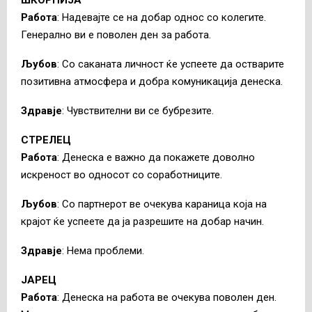
Работа
: Надевајте се на добар однос со колегите.
Генерално ви е поволен ден за работа.
Љубов
: Со саканата личност ќе успеете да остварите
позитивна атмосфера и добра комуникација денеска.
Здравје
: Чувствителни ви се бубрезите.
СТРЕЛЕЦ
Работа
: Денеска е важно да покажете доволно
искреност во односот со соработниците.
Љубов
: Со партнерот ве очекува караница која на
крајот ќе успеете да ја разрешите на добар начин.
Здравје
: Нема проблеми.
ЈАРЕЦ
Работа
: Денеска на работа ве очекува поволен ден.