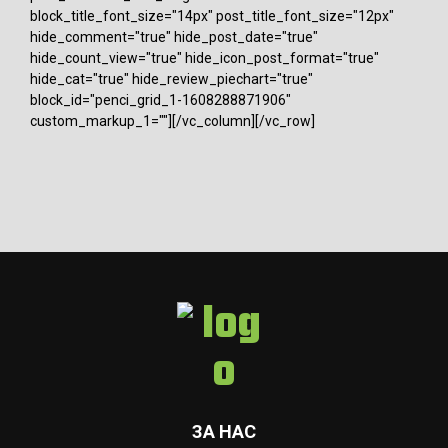
block_title_font_size="14px" post_title_font_size="12px"
hide_comment="true" hide_post_date="true"
hide_count_view="true" hide_icon_post_format="true"
hide_cat="true" hide_review_piechart="true"
block_id="penci_grid_1-1608288871906"
custom_markup_1=""][/vc_column][/vc_row]
ЗА НАС