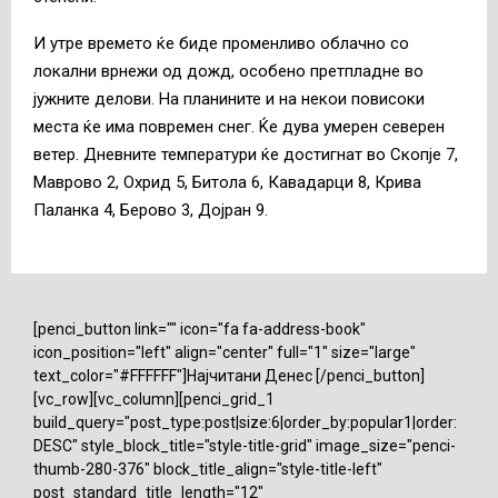
И утре времето ќе биде променливо облачно со
локални врнежи од дожд, особено претпладне во
јужните делови. На планините и на некои повисоки
места ќе има повремен снег. Ќе дува умерен северен
ветер. Дневните температури ќе достигнат во Скопје 7,
Маврово 2, Охрид 5, Битола 6, Кавадарци 8, Крива
Паланка 4, Берово 3, Дојран 9.
[penci_button link="" icon="fa fa-address-book"
icon_position="left" align="center" full="1" size="large"
text_color="#FFFFFF"]Најчитани Денес [/penci_button]
[vc_row][vc_column][penci_grid_1
build_query="post_type:post|size:6|order_by:popular1|order:
DESC" style_block_title="style-title-grid" image_size="penci-
thumb-280-376" block_title_align="style-title-left"
post_standard_title_length="12"