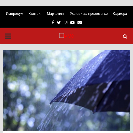
Импресум
Контакт
Маркетинг
Услови за преземање
Кариера
Facebook
Twitter
Instagram
Youtube
Email
PRIMARY
MENU