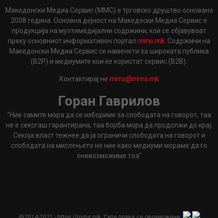
Македонски Медиа Сервис (ММС) е трговско друштво основано
2008 година. Основна дејност на Македоски Медиа Сервис е
продукција на мултимедијални содржини, кои се објавуваат
преку основниот информативен портал
mms.mk
. Содржини на
Македонски Медиа Сервис се наменети за широката публика
(B2P) и медиумите кои ќе користат сервис (B2B).
Контактирај не
mms@mms.mk
Горан Гаврилов
"Ние самите мора да се избориме за слободата на говорот, таа
не е секогаш гарантирана, таа борба мора да продолжи до крај.
Секоја власт тежнее да ја ограничи слободата на говорот и
слободата на мислењето но ние како медиуми мораме да го
оневозможиме тоа"
@2014-2021 - https://mms.mk. Сите права се овозможени.