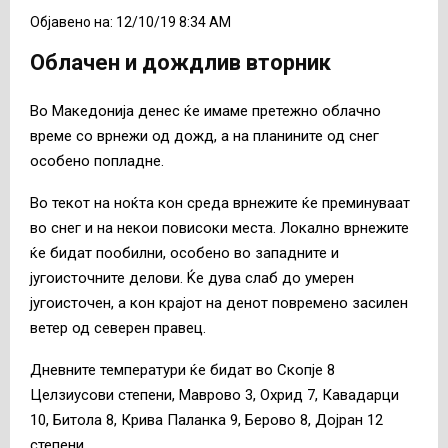
Објавено на: 12/10/19 8:34 AM
Облачен и дождлив вторник
Во Македонија денес ќе имаме претежно облачно
време со врнежи од дожд, а на планините од снег
особено попладне.
Во текот на ноќта кон среда врнежите ќе преминуваат
во снег и на некои повисоки места. Локално врнежите
ќе бидат пообилни, особено во западните и
југоисточните делови. Ќе дува слаб до умерен
југоисточен, а кон крајот на денот повремено засилен
ветер од северен правец.
Дневните температури ќе бидат во Скопје 8
Целзиусови степени, Маврово 3, Охрид 7, Кавадарци
10, Битола 8, Крива Паланка 9, Берово 8, Дојран 12
степени.