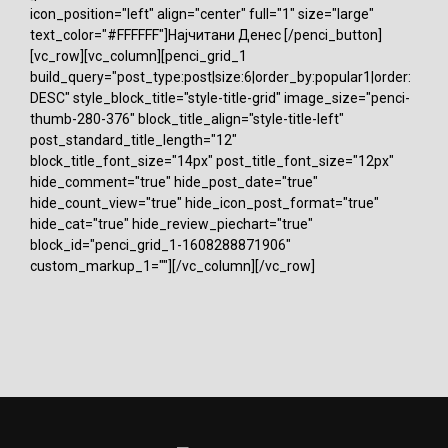
icon_position="left" align="center" full="1" size="large"
text_color="#FFFFFF"]Најчитани Денес [/penci_button]
[vc_row][vc_column][penci_grid_1
build_query="post_type:post|size:6|order_by:popular1|order:
DESC" style_block_title="style-title-grid" image_size="penci-
thumb-280-376" block_title_align="style-title-left"
post_standard_title_length="12"
block_title_font_size="14px" post_title_font_size="12px"
hide_comment="true" hide_post_date="true"
hide_count_view="true" hide_icon_post_format="true"
hide_cat="true" hide_review_piechart="true"
block_id="penci_grid_1-1608288871906"
custom_markup_1=""][/vc_column][/vc_row]