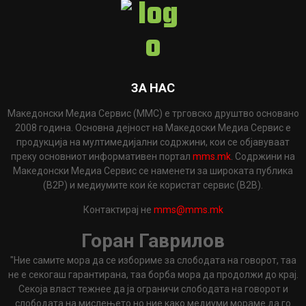
ЗА НАС
Македонски Медиа Сервис (ММС) е трговско друштво основано
2008 година. Основна дејност на Македоски Медиа Сервис е
продукција на мултимедијални содржини, кои се објавуваат
преку основниот информативен портал
mms.mk
. Содржини на
Македонски Медиа Сервис се наменети за широката публика
(B2P) и медиумите кои ќе користат сервис (B2B).
Контактирај не
mms@mms.mk
Горан Гаврилов
"Ние самите мора да се избориме за слободата на говорот, таа
не е секогаш гарантирана, таа борба мора да продолжи до крај.
Секоја власт тежнее да ја ограничи слободата на говорот и
слободата на мислењето но ние како медиуми мораме да го