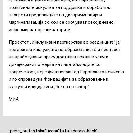
креативни и уникатни дизајни, инспирирани од
позитивните искуства за поддршка и соработка,
наспроти предизвиците на дискриминација и
маргинализација со кои се соочуваат секојдневно,
информираат организаторите.
Проектот „Инклузивни партнерства во заедниците” ја
поддржува инклузијата во образованието и процесот
на вработување преку достапни локални услуги
дизајнирани по мерка на лицата/младите со
попреченост, кој е финансиран од Европската комисија
и го спроведува Фондацијата за образование и
културни иницијативи „Чекор по чекор”.
МИА
[penci_button link="" icon="fa fa-address-book"