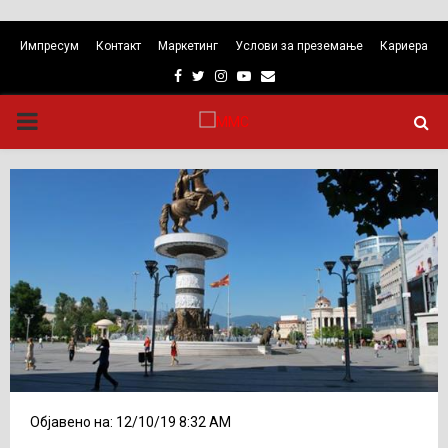
Импресум
Контакт
Маркетинг
Услови за преземање
Кариера
Facebook
Twitter
Instagram
Youtube
Email
PRIMARY
MENU
Објавено на: 12/10/19 8:32 AM