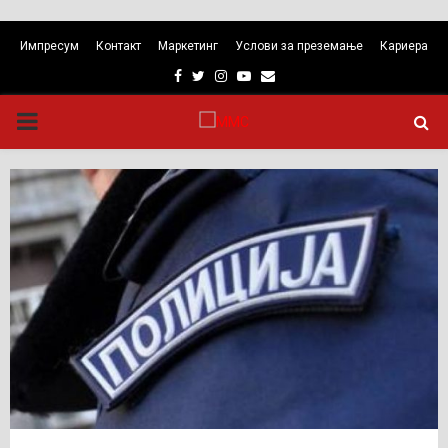
Импресум
Контакт
Маркетинг
Услови за преземање
Кариера
Facebook
Twitter
Instagram
Youtube
Email
PRIMARY
MENU