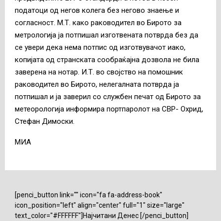
податоци од негов колега без негово знаење и
согласност. М.Т. како раководител во Бирото за
метрологија ја потпишал изготвената потврда без да
се увери дека нема потпис од изготвувачот иако,
копијата од странската сообраќајна дозвола не била
заверена на нотар. И.Т. во својство на помошник
раководител во Бирото, нелегалната потврда ја
потпишал и ја заверил со службен печат од Бирото за
метеорологија информира портпаролот на СВР- Охрид,
Стефан Димоски.
МИА
[penci_button link="" icon="fa fa-address-book"
icon_position="left" align="center" full="1" size="large"
text_color="#FFFFFF"]Најчитани Денес [/penci_button]