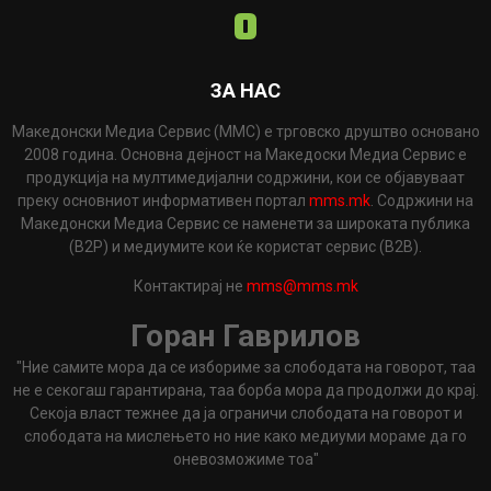
ЗА НАС
Македонски Медиа Сервис (ММС) е трговско друштво основано
2008 година. Основна дејност на Македоски Медиа Сервис е
продукција на мултимедијални содржини, кои се објавуваат
преку основниот информативен портал
mms.mk
. Содржини на
Македонски Медиа Сервис се наменети за широката публика
(B2P) и медиумите кои ќе користат сервис (B2B).
Контактирај не
mms@mms.mk
Горан Гаврилов
"Ние самите мора да се избориме за слободата на говорот, таа
не е секогаш гарантирана, таа борба мора да продолжи до крај.
Секоја власт тежнее да ја ограничи слободата на говорот и
слободата на мислењето но ние како медиуми мораме да го
оневозможиме тоа"