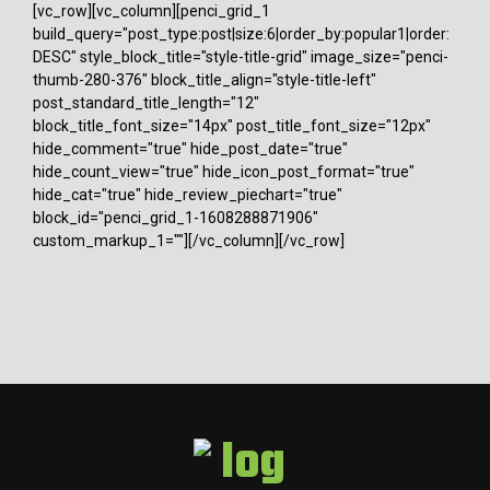
[vc_row][vc_column][penci_grid_1
build_query="post_type:post|size:6|order_by:popular1|order:
DESC" style_block_title="style-title-grid" image_size="penci-
thumb-280-376" block_title_align="style-title-left"
post_standard_title_length="12"
block_title_font_size="14px" post_title_font_size="12px"
hide_comment="true" hide_post_date="true"
hide_count_view="true" hide_icon_post_format="true"
hide_cat="true" hide_review_piechart="true"
block_id="penci_grid_1-1608288871906"
custom_markup_1=""][/vc_column][/vc_row]