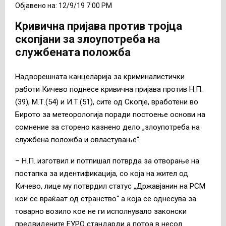
Објавено на: 12/9/19 7:00 PM
Кривична пријава против тројца
скопјани за злоупотреба на
службената положба
Надворешната канцеларија за криминалистички
работи Кичево поднесе кривична пријава против Н.П.
(39), М.Т.(54) и И.Т.(51), сите од Скопје, вработени во
Бирото за метеорологија поради постоење основи на
сомнение за сторено казнено дело „злоупотреба на
службена положба и овластување“.
– Н.П. изготвил и потпишал потврда за отворање на
постапка за идентификација, со која на жител од
Кичево, лице му потврдил статус „Државјанин на РСМ
кои се враќаат од странство“ а која се однесува за
товарно возило кое не ги исполнувало законски
предвидените ЕУРО стандарди а потоа в несол