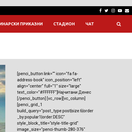
Facebook
Twitter
Instagra
Yout
E
ИНАРСКИ ПРИКАЗНИ
СТАДИОН
ЧАТ
[penci_button link="" icon="fa fa-
address-book" icon_position="left"
align="center" full="1" size="large"
text_color="#FFFFFF"]Најчитани Денес
[/penci_button] [vc_row][vc_column]
[penci_grid_1
build_query="post_type:post|size:6|order
_by:popular1|order:DESC"
style_block_title="style-title-grid"
image_size="penci-thumb-280-376"