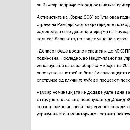
за Рамсар подрачје според останатите критер
Активистите на „Охрид SOS“ во јули оваа год
страна на Рамсарскиот секретаријат е потвр
задоволува сите девет критериуми на Рамса
поднесе барањето, но тоа се уште не е сторе
-Дописот беше воедно испратен и до МЖСПП 
поднесена. Последно, во Нацрт-планот за упр
исполнување на оваа обврска – крајот на 202
апсолутно непотребни бидејќи апликацијата е
опструира од клучните луѓе во процесот, пос
Рамсар номинацијата ќе додаде уште една з
оттаму што како што посочуваат од „Охрид SO
непроценливо значење за регионот поради о
управувањето и мониторингот останат исклуч