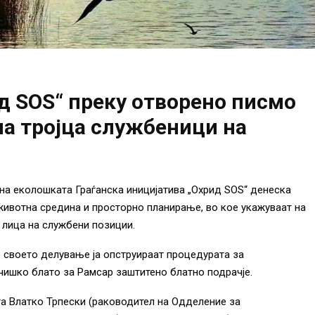
д SOS“ преку отворено писмо
а тројца службеници на
 на еколошката Граѓанска иницијатива „Охрид SOS“ денеска
животна средина и просторно планирање, во кое укажуваат на
лица на службени позиции.
о своето делување ја опструираат процедурата за
ишко блато за Рамсар заштитено блатно подрачје.
та Влатко Трпески (раководител на Одделение за