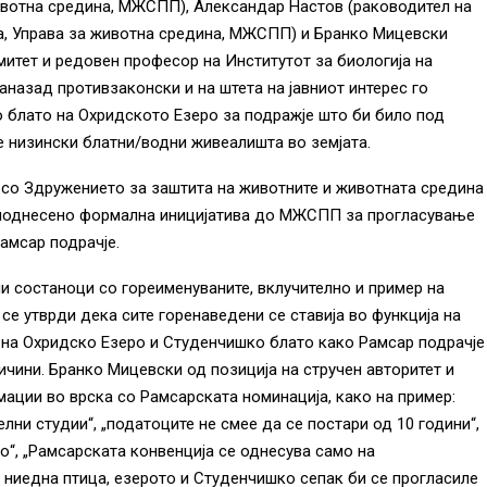
ивотна средина, МЖСПП), Александар Настов (раководител на
а, Управа за животна средина, МЖСПП) и Бранко Мицевски
итет и редовен професор на Институтот за биологија на
назад противзаконски и на штета на јавниот интерес го
 блато на Охридското Езеро за подражје што би било под
е низински блатни/водни живеалишта во земјата.
о со Здружението за заштита на животните и животната средина
ат поднесено формална иницијатива до МЖСПП за прогласување
амсар подрачје.
и состаноци со гореименуваните, вклучително и пример на
е утврди дека сите горенаведени се ставија во функција на
 на Охридско Езеро и Студенчишко блато како Рамсар подрачје
чини. Бранко Мицевски од позиција на стручен авторитет и
ции во врска со Рамсарската номинација, како на пример:
ни студии“, „податоците не смее да се постари од 10 години“,
о“, „Рамсарската конвенција се однесува само на
а ниедна птица, езерото и Студенчишко сепак би се прогласиле