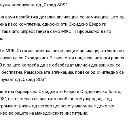
иуми, посочуваат од „Охрид SOS“.
ина сами изработија детална апликација со номинација, што од
дена како комплетна, односно оти Охридско Езеро ги
р, така што шпреостанува само МЖСПП формално да го
но.
и МРК. Оттогаш поминаа пет месеци и апликацијата уште не е
авување со Охридскиот Регион стои нов, веќе четврти рок за
0 г. за што ќе треба да се обезбедат милион денари, кои се
 бесплатна. Рамсарската апликација, повеќе од очигледно се
очуваат од „Охрид SOS“.
аштитна бариера на Охридското Езеро и Студенчишко блато,
S“, секој степен на заштита особено меѓународна, е од
громниот ризик од негово целосно уништување доколку
иво во рацете на македонските институции.