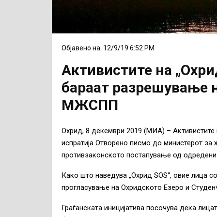
Објавено на: 12/9/19 6:52 PM
Активистите на „Охри
бараат разрешување н
МЖСПП
Охрид, 8 декември 2019 (МИА) – Активистите
испратија Отворено писмо до министерот за 
противзаконското постапување од одредени 
Како што наведува „Охрид SOS“, овие лица с
прогласување на Охридското Езеро и Студенч
Граѓанската иницијатива посочува дека лица