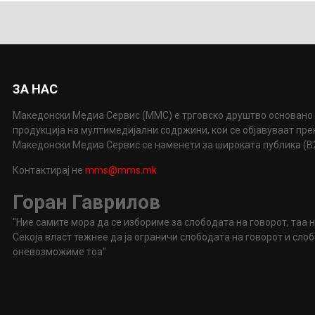
ЗА НАС
Македонски Медиа Сервис (ММС) е трговско друштво основано 
продукција на мултимедијални содржини, кои се објавуваат пр
Македонски Медиа Сервис се наменети за широката публика (B2P
Контактирај не
mms@mms.mk
Горан Гаврилов
"Ние самите мора да се избориме за слободата на говорот, таа 
Секоја власт тежнее да ја ограничи слободата на говорот и сл
оневозможиме тоа"