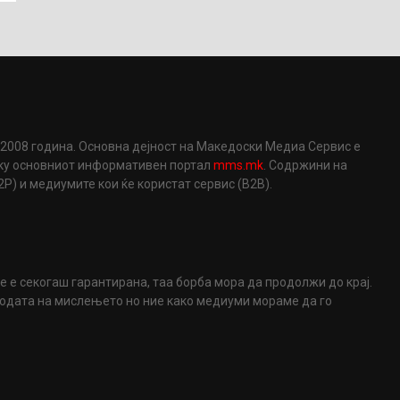
2008 година. Основна дејност на Македоски Медиа Сервис е
еку основниот информативен портал
mms.mk
. Содржини на
) и медиумите кои ќе користат сервис (B2B).
не е секогаш гарантирана, таа борба мора да продолжи до крај.
ободата на мислењето но ние како медиуми мораме да го