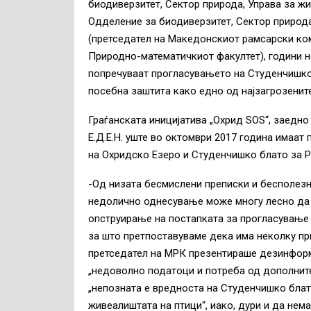
биодиверзитет, Сектор природа, Управа за ж
Одделение за биодиверзитет, Сектор природ
(претседател на Македонскиот рамсарски ком
Природно-математичкиот факултет), години на
попречуваат прогласувањето на Студенчишко
посебна заштита како едно од најзагрозенит
Граѓанската иницијатива „Охрид ЅОЅ“, заедн
Е.Д.Е.Н. уште во октомври 2017 година има
на Охридско Езеро и Студенчишко блато за Р
-Од низата бесмислени преписки и бесполезн
недолично однесување може многу лесно да с
опструирање на постапката за прогласување
за што претпоставуваме дека има неколку при
претседател на МРК презентираше дезинформа
„недоволно податоци и потреба од дополнител
„непозната е вредноста на Студенчишко блат
живеалиштата на птици“, иако, дури и да нем