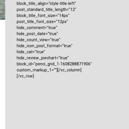
block_title_align="style-title-left"
post_standard_title_length="12"
block_title_font_size="14px"
post_title_font_size="12px"
hide_comment="true"
hide_post_date="true"
hide_count_view="true"
hide_icon_post_format="true"
hide_cat="true"
hide_review_piechart="true"
block_id="penci_grid_1-1608288871906"
custom_markup_1=""][/vc_column]
[/vc_row]