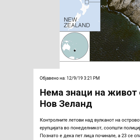
Објавено на: 12/9/19 3:21 PM
Нема знаци на живот 
Нов Зеланд
Контролните летови над вулканот на острово
ерупцијата во понеделникот, соопшти полиција
Познато е дека пет лица починале, а 23 се с