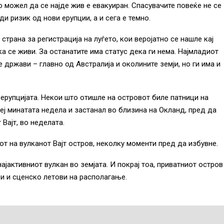
о можел да се најде жив е евакуиран. Спасувачите повеќе не се
и ризик од нови ерупции, а и сега е темно.
страна за регистрација на луѓето, кои веројатно се нашле кај
а се живи. За останатите има статус дека ги нема. Најмладиот
е држави – главно од Австралија и околините земји, но ги има и
ерупцијата. Некои што отишле на островот биле патници на
еј минатата недела и застанал во близина на Окланд, пред да
 Вајт, во неделата.
от на вулканот Вајт остров, неколку моменти пред да избувне.
најактивниот вулкан во земјата. И покрај тоа, приватниот остров
ри и сценско летови на располагање.