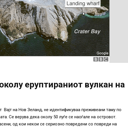
околу еруптираниот вулкан на
т Вајт на Нов Зеланд, не идентификуваа преживеани таму по
та. Се верува дека околу 50 луѓе се наоѓале на островот.
пасени, од кои некои се сериозно повредени со повреди на