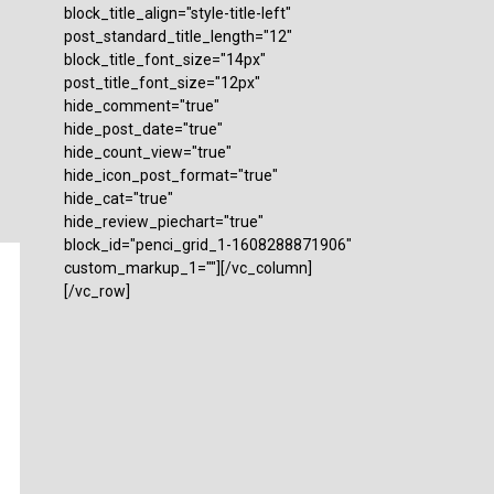
block_title_align="style-title-left"
post_standard_title_length="12"
block_title_font_size="14px"
post_title_font_size="12px"
hide_comment="true"
hide_post_date="true"
hide_count_view="true"
hide_icon_post_format="true"
hide_cat="true"
hide_review_piechart="true"
block_id="penci_grid_1-1608288871906"
custom_markup_1=""][/vc_column]
[/vc_row]