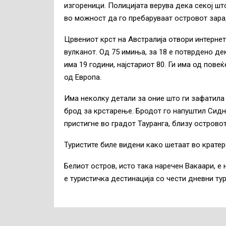
изгореници. Полицијата верува дека секој шт
во можност да го пребаруваат островот зарад
Црвениот крст на Австралија отвори интернет 
вулканот. Од 75 имиња, за 18 е потврдено дек
има 19 години, најстариот 80. Ги има од повеќ
од Европа.
Има неколку детали за оние што ги зафатила 
брод за крстарење. Бродот го напуштил Сидн
пристигне во градот Тауранга, близу островот
Туристите биле видени како шетаат во кратер
Белиот остров, исто така наречен Вакаари, е 
е туристичка дестинација со чести дневни ту