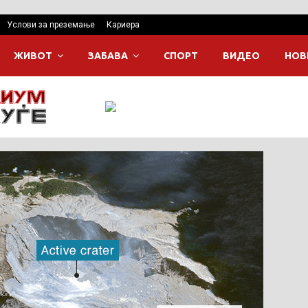
Услови за преземање
Кариера
ЖИВОТ
ЗАБАВА
СПОРТ
ВИДЕО
НОВ