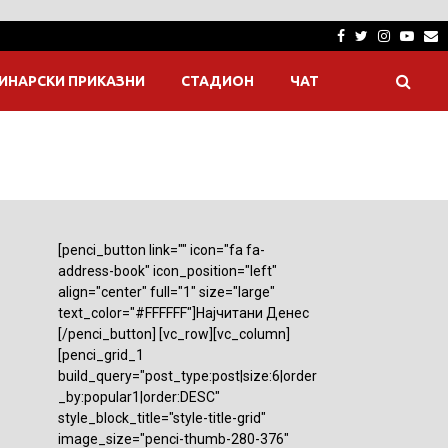
Facebook
Twitter
Instagra
Yout
E
ИНАРСКИ ПРИКАЗНИ
СТАДИОН
ЧАТ
[penci_button link="" icon="fa fa-
address-book" icon_position="left"
align="center" full="1" size="large"
text_color="#FFFFFF"]Најчитани Денес
[/penci_button] [vc_row][vc_column]
[penci_grid_1
build_query="post_type:post|size:6|order
_by:popular1|order:DESC"
style_block_title="style-title-grid"
image_size="penci-thumb-280-376"