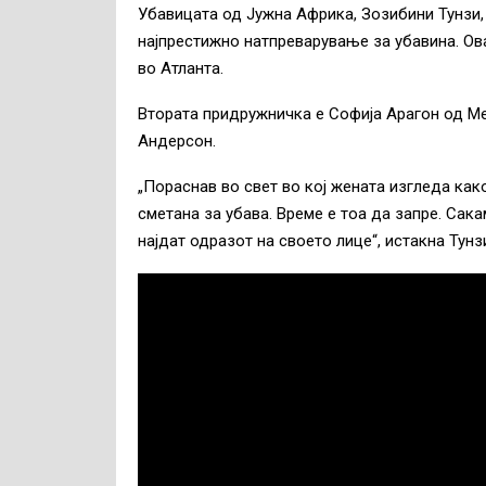
Убавицата од Јужна Африка, Зозибини Тунзи,
најпрестижно натпреварување за убавина. Ов
во Атланта.
Втората придружничка е Софија Арагон од М
Андерсон.
„Пораснав во свет во кој жената изгледа како
сметана за убава. Време е тоа да запре. Сака
најдат одразот на своето лице“, истакна Тунз