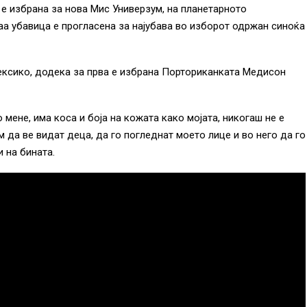
 е избрана за нова Мис Универзум, на планетарното
аа убавица е прогласена за најубава во изборот одржан синоќа
ексико, додека за прва е избрана Порториканката Медисон
 мене, има коса и боја на кожата како мојата, никогаш не е
м да ве видат деца, да го погледнат моето лице и во него да го
и на бината.