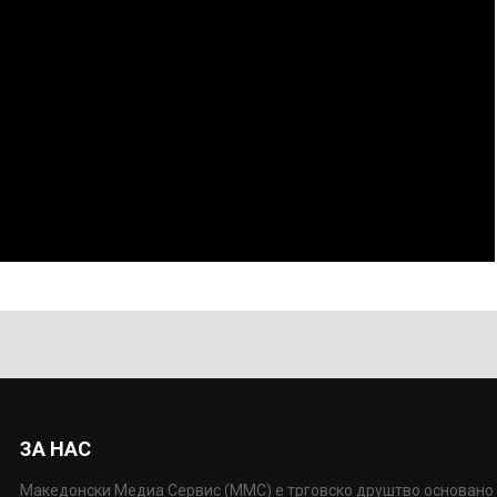
ЗА НАС
Македонски Медиа Сервис (ММС) е трговско друштво основано 