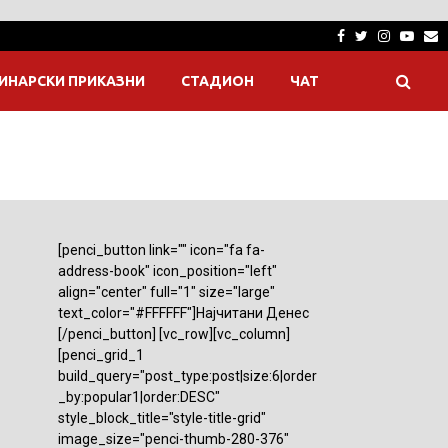
Facebook
Twitter
Instagra
Yout
E
ИНАРСКИ ПРИКАЗНИ
СТАДИОН
ЧАТ
[penci_button link="" icon="fa fa-
address-book" icon_position="left"
align="center" full="1" size="large"
text_color="#FFFFFF"]Најчитани Денес
[/penci_button] [vc_row][vc_column]
[penci_grid_1
build_query="post_type:post|size:6|order
_by:popular1|order:DESC"
style_block_title="style-title-grid"
image_size="penci-thumb-280-376"