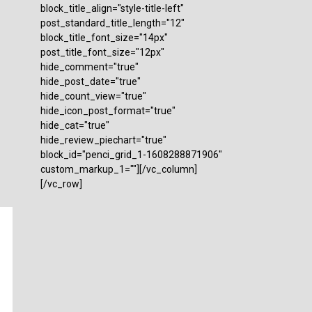
block_title_align="style-title-left"
post_standard_title_length="12"
block_title_font_size="14px"
post_title_font_size="12px"
hide_comment="true"
hide_post_date="true"
hide_count_view="true"
hide_icon_post_format="true"
hide_cat="true"
hide_review_piechart="true"
block_id="penci_grid_1-1608288871906"
custom_markup_1=""][/vc_column]
[/vc_row]