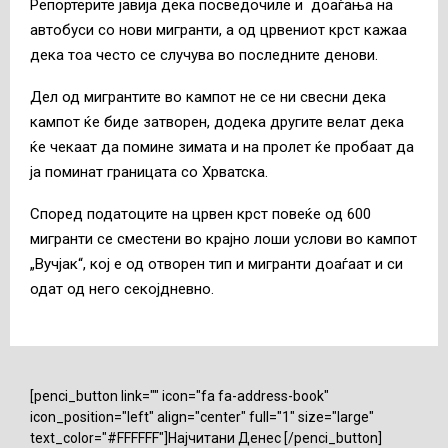
Репортерите јавија дека посведочиле и доаѓања на
автобуси со нови мигранти, а од црвениот крст кажаа
дека тоа често се случува во последните денови.
Дел од мигрантите во кампот не се ни свесни дека
кампот ќе биде затворен, додека другите велат дека
ќе чекаат да помине зимата и на пролет ќе пробаат да
ја поминат границата со Хрватска.
Според податоците на црвен крст повеќе од 600
мигранти се сместени во крајно лоши услови во кампот
„Вучјак“, кој е од отворен тип и мигранти доаѓаат и си
одат од него секојдневно.
[penci_button link="" icon="fa fa-address-book"
icon_position="left" align="center" full="1" size="large"
text_color="#FFFFFF"]Најчитани Денес [/penci_button]