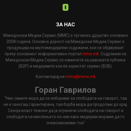
ЗА НАС
Македонски Медиа Сервис (ММС) е трговско друштво основано
2008 година. Основна дејност на Македоски Медиа Сервис е
продукција на мултимедијални содржини, кои се објавуваат
преку основниот информативен портал
mms.mk
. Содржини на
Македонски Медиа Сервис се наменети за широката публика
(B2P) и медиумите кои ќе користат сервис (B2B).
Контактирај не
mms@mms.mk
Горан Гаврилов
"Ние самите мора да се избориме за слободата на говорот, таа
не е секогаш гарантирана, таа борба мора да продолжи до крај.
Секоја власт тежнее да ја ограничи слободата на говорот и
слободата на мислењето но ние како медиуми мораме да го
оневозможиме тоа"