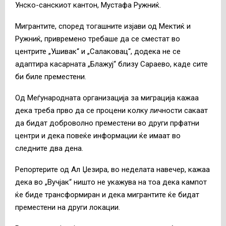
Унско-санскиот кантон, Мустафа Ружниќ.
Мигрантите, според тогашните изјави од Мектиќ и
Ружниќ, привремено требаше да се сместат во
центрите „Ушивак“ и „Салаковац“, додека не се
адаптира касарната „Блажуј“ близу Сараево, каде сите
би биле преместени.
Од Меѓународната организација за миграција кажаа
дека треба прво да се процени колку личности сакаат
да бидат доброволно преместени во други прфатни
центри и дека повеќе информации ќе имаат во
следните два дена.
Репортерите од Ал Џезира, во неделата навечер, кажаа
дека во „Вучјак“ ништо не укажува на тоа дека кампот
ќе биде трансформиран и дека мигрантите ќе бидат
преместени на други локации.