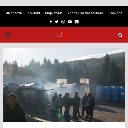
Импресум
Контакт
Маркетинг
Услови за преземање
Кариера
Facebook
Twitter
Instagram
Youtube
Email
PRIMARY
MENU