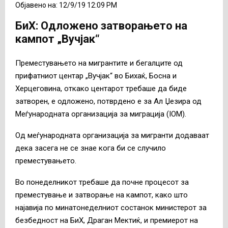
Објавено на: 12/9/19 12:09 PM
БиХ: Одложено затворањето на
кампот „Вучјак“
Преместувањето на мигрантите и бегалците од
прифатниот центар „Вучјак“ во Бихаќ, Босна и
Херцеговина, откако центарот требаше да биде
затворен, е одложено, потврдено е за Ал Џезира од
Меѓународната организација за миграција (IOM).
Од меѓународната организација за мигранти додаваат
дека засега не се знае кога би се случило
преместувањето.
Во понеделникот требаше да почне процесот за
преместување и затворање на кампот, како што
најавија по минатонеделниот состанок министерот за
безбедност на БиХ, Драган Мектиќ, и премиерот на