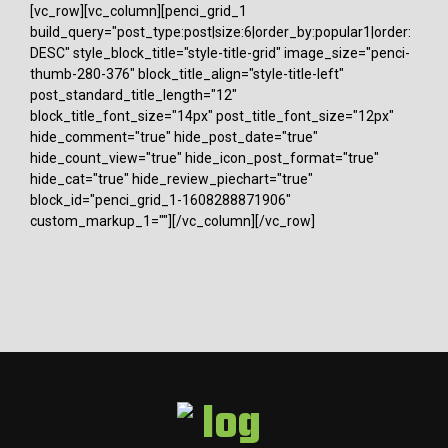
[vc_row][vc_column][penci_grid_1
build_query="post_type:post|size:6|order_by:popular1|order:
DESC" style_block_title="style-title-grid" image_size="penci-
thumb-280-376" block_title_align="style-title-left"
post_standard_title_length="12"
block_title_font_size="14px" post_title_font_size="12px"
hide_comment="true" hide_post_date="true"
hide_count_view="true" hide_icon_post_format="true"
hide_cat="true" hide_review_piechart="true"
block_id="penci_grid_1-1608288871906"
custom_markup_1=""][/vc_column][/vc_row]