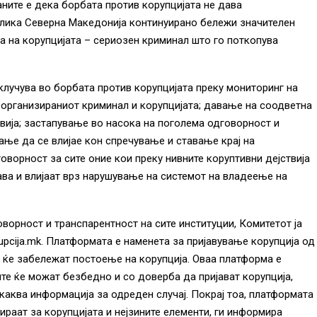
аните е дека борбата против корупцијата не дава
блика Северна Македонија континуирано бележи значителен
ја на корупцијата – сериозен криминал што го поткопува
клучува во борбата против корупцијата преку мониторинг на
 организираниот криминал и корупцијата; давање на соодветна
вија; застапување во насока на поголема одговорност и
вање да се влијае кон спречување и ставање крај на
ворност за сите оние кои преку нивните коруптивни дејствија
ава и влијаат врз нарушување на системот на владеење на
оворност и транспарентност на сите институции, Комитетот ја
upcija.mk. Платформата е наменета за пријавување корупција од
и ќе забележат постоење на корупција. Oваа платформа е
те ќе можат безбедно и со доверба да пријават корупција,
каква информација за одреден случај. Покрај тоа, платформата
раат за корупцијата и нејзините елементи, ги информира