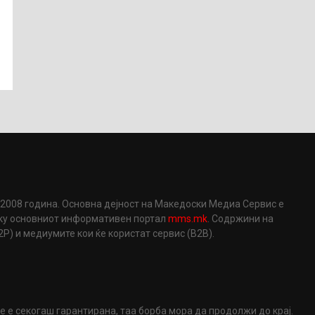
2008 година. Основна дејност на Македоски Медиа Сервис е
еку основниот информативен портал
mms.mk
. Содржини на
) и медиумите кои ќе користат сервис (B2B).
не е секогаш гарантирана, таа борба мора да продолжи до крај.