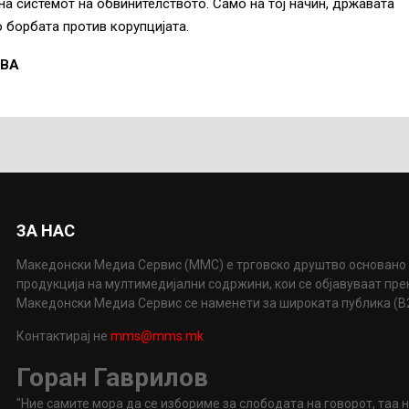
а системот на обвинителството. Само на тој начин, државата
 борбата против корупцијата.
АВА
ЗА НАС
Македонски Медиа Сервис (ММС) е трговско друштво основано 
продукција на мултимедијални содржини, кои се објавуваат пр
Македонски Медиа Сервис се наменети за широката публика (B2P
Контактирај не
mms@mms.mk
Горан Гаврилов
"Ние самите мора да се избориме за слободата на говорот, таа 