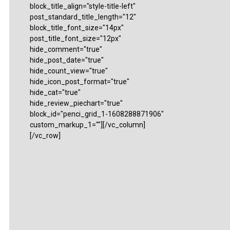
block_title_align="style-title-left"
post_standard_title_length="12"
block_title_font_size="14px"
post_title_font_size="12px"
hide_comment="true"
hide_post_date="true"
hide_count_view="true"
hide_icon_post_format="true"
hide_cat="true"
hide_review_piechart="true"
block_id="penci_grid_1-1608288871906"
custom_markup_1=""][/vc_column]
[/vc_row]