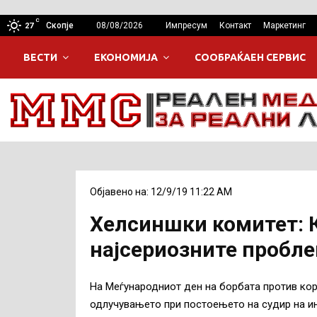
C
Скопје
08/08/2026
Импресум
Контакт
Маркетинг
27
ВЕСТИ
ЕКОНОМИЈА
СООБРАЌАЕН СЕРВИС
Објавено на: 12/9/19 11:22 AM
Хелсиншки комитет: К
најсериозните пробл
На Меѓународниот ден на борбата против кор
одлучувањето при постоењето на судир на ин