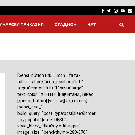
Facebook
Twitter
Instagra
Yout
E
ИНАРСКИ ПРИКАЗНИ
СТАДИОН
ЧАТ
[penci_button link="" icon="fa fa-
address-book" icon_position="left"
align="center" full="1" size="large"
text_color="#FFFFFF"]Најчитани Денес
[/penci_button] [vc_row][vc_column]
[penci_grid_1
build_query="post_type:post|size:6|order
_by:popular1|order:DESC"
style_block_title="style-title-grid"
image_size="penci-thumb-280-376"