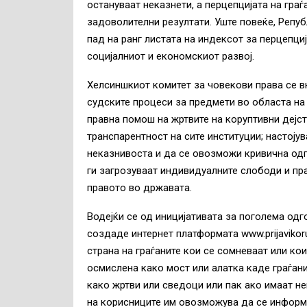
остануваат неказнети, а перцепцијата на граѓ
задоволителни резултати. Уште повеќе, Репу
пад на ранг листата на индексот за перцепци
социјалниот и економскиот развој.
Хелсиншкиот комитет за човекови права се в
судските процеси за предмети во областа на
правна помош на жртвите на коруптивни дејст
транспарентност на сите институции; настоју
неказнивоста и да се овозможи кривична одго
ги загрозуваат индивидуалните слободи и пр
правото во државата.
Водејќи се од иницијативата за поголема одг
создаде интернет платформата www.prijavikor
страна на граѓаните кои се сомневаат или ко
осмислена како мост или алатка каде граѓани
како жртви или сведоци или пак ако имаат не
на корисниците им овозможува да се информи