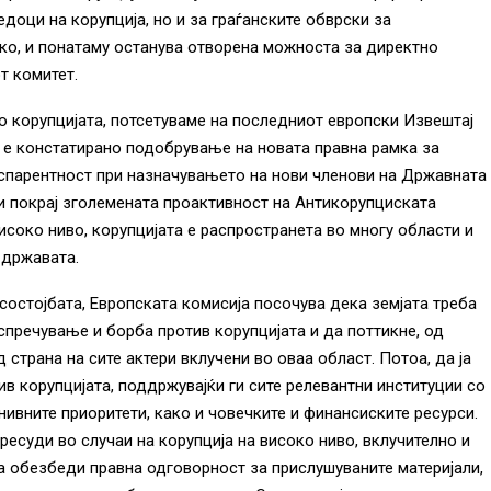
едоци на корупција, но и за граѓанските обврски за
ко, и понатаму останува отворена можноста за директно
т комитет.
о корупцијата, потсетуваме на последниот европски Извештај
 е констатирано подобрување на новата правна рамка за
нспарентност при назначувањето на нови членови на Државната
 и покрај зголемената проактивност на Антикорупциската
високо ниво, корупцијата е распространета во многу области и
 државата.
состојбата, Европската комисија посочува дека земјата треба
спречување и борба против корупцијата и да поттикне, од
 страна на сите актери вклучени во оваа област. Потоа, да ја
в корупцијата, поддржувајќи ги сите релевантни институции со
ивните приоритети, како и човечките и финансиските ресурси.
ресуди во случаи на корупција на високо ниво, вклучително и
а обезбеди правна одговорност за прислушуваните материјали,