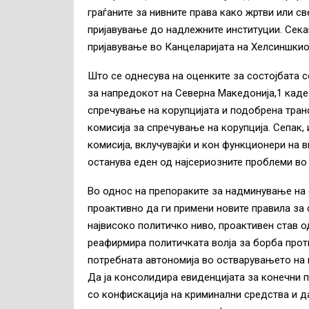
граѓаните за нивните права како жртви или св
пријавување до надлежните институции. Сека
пријавување во Канцеларијата на Хелсиншкио
Што се однесува на оценките за состојбата с
за напредокот на Северна Македонија,1 каде
спречување на корупцијата и подобрена тра
комисија за спречување на корупција. Сепак,
комисија, вклучувајќи и кон функционери на 
останува еден од најсериозните проблеми во
Во однос на препораките за надминување на 
проактивно да ги примени новите правила за 
највисоко политичко ниво, проактивен став од
реафирмира политичката волја за борба проти
потребната автономија во остварувањето на н
Да ја консолидира евиденцијата за конечни п
со конфискација на криминални средства и д