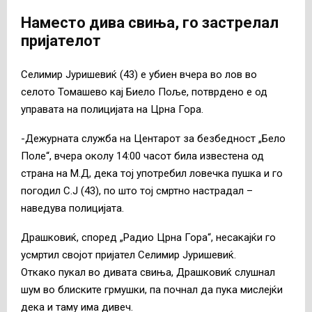
Наместо дива свиња, го застрелал
пријателот
Селимир Јуришевиќ (43) е убиен вчера во лов во
селото Томашево кај Биело Поље, потврдено е од
управата на полицијата на Црна Гора.
-Дежурната служба на Центарот за безбедност „Бело
Поле“, вчера околу 14:00 часот била известена од
страна на М.Д, дека тој употребил ловечка пушка и го
погодил С.Ј (43), по што тој смртно настрадал –
наведува полицијата.
Драшковиќ, според „Радио Црна Гора“, несакајќи го
усмртил својот пријател Селимир Јуришевиќ.
Откако пукал во дивата свиња, Драшковиќ слушнал
шум во блиските грмушки, па почнал да пука мислејќи
дека и таму има дивеч.