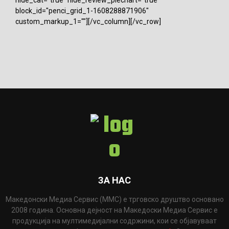
block_id="penci_grid_1-1608288871906"
custom_markup_1=""][/vc_column][/vc_row]
ЗА НАС
Македонски Медиа Сервис (ММС) е трговско друштво основано
2008 година. Основна дејност на Македоски Медиа Сервис е
продукција на мултимедијални содржини, кои се објавуваат