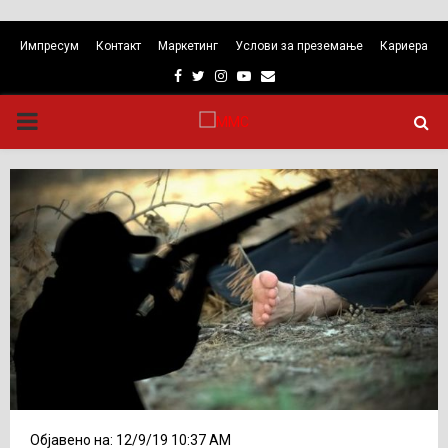
Импресум
Контакт
Маркетинг
Услови за преземање
Кариера
Facebook
Twitter
Instagram
Youtube
Email
PRIMARY
MENU
Објавено на: 12/9/19 10:37 AM