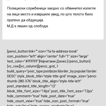
Полициски службеници заедно со обвинител излегле
на лице место и извршиле увид, по што телото било
пратено да обдукција.
М.Д е лишен од слобода.
[penci_button link="" icon="fa fa-address-book"
icon_position="left" align="center" full="1" size="large"
text_color="#FFFFFF"]Најчитани Денес [/penci_button]
[vc_row][vc_column][penci_grid_1
build_query="post_type:post|size:6|order_by:popular1|order:
DESC" style_block_title="style-title-grid" image_size="penci-
thumb-280-376" block_title_align="style-title-left"
post_standard_title_length="12"
block_title_font_size="14px" post_title_font_size="12px"
hide_comment="true" hide_post_date="true"
hide_count_view="true" hide_icon_post_format="true"
hide_cat="true" hide_review_piechart="true"