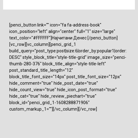
[penci_button link="" icon="fa fa-address-book"
icon_position="left" align="center" full="1" size="large"
text_color="#FFFFFF"]Најчитани Денес [/penci_button]
[vc_row][vc_column][penci_grid_1
build_query="post_type:post|size:6|order_by:popular1|order:
DESC" style_block_title="style-title-grid" image_size="penci-
thumb-280-376" block_title_align="style-title-left"
post_standard_title_length="12"
block_title_font_size="14px" post_title_font_size="12px"
hide_comment="true" hide_post_date="true"
hide_count_view="true" hide_icon_post_format="true"
hide_cat="true" hide_review_piechart="true"
block_id="penci_grid_1-1608288871906"
custom_markup_1=""][/vc_column][/vc_row]