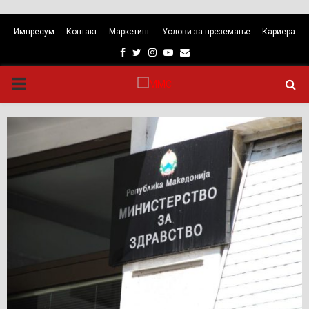
Импресум
Контакт
Маркетинг
Услови за преземање
Кариера
Facebook
Twitter
Instagram
Youtube
Email
PRIMARY
MENU