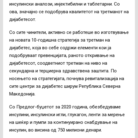
инсулински аналози, инјектибилни и таблетарни. Со
ова, значајно се подобрува квалитетот на третманот на
дијабетесот.
Со сите чинители, активно се работеше во изготвување
на новата 10-годишна стратегија за третман на
дијабетес, која во себе содржи елементи кои ја
подобруваат превенцијата, раното откривање на
дијабетесот, соодветниот третман на ниво на
секундарна и терциерна здравствена заштита. По
носењето на стратегијата, почнува ревитализација на
сите центри за дијабетес ширум Република Северна
Македонија.
Со Предлог-буџетот за 2020 година, обезбедуваме
инсулини, инсулински игли, глукагон, ленти за мерење
на шеќер и пумпи за континуирано снабдување на
инсулин, во висина од 750 милиони денари.