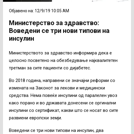
Објавено на: 12/9/19 10:05 AM
Министерство за здравство:
Воведени се три нови типови на
инсулин
Министерството за здравство информира дека е
целосно посветено на обезбедување најквалитетен
третман за сите пациенти со дијабетес.
Во 2018 година, направени се значајни реформи со
измената на Законот за лекови и медицински
средства. Нема повеќе инсулини од паралелен увоз
како порано и во државата донесени се оргинални
инсулини со сертификат, какви што се носат во сите
развиени европски земји.
Воведени се три нови типови на инсулин, два