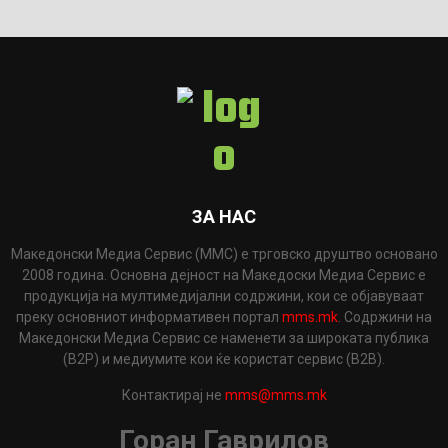
ЗА НАС
Македонски Медиа Сервис (ММС) е трговско друштво основано
2008 година. Основна дејност на Македоски Медиа Сервис е
продукција на мултимедијални содржини, кои се објавуваат
преку основниот информативен портал
mms.mk
. Содржини на
Македонски Медиа Сервис се наменети за широката публика
(B2P) и медиумите кои ќе користат сервис (B2B).
Контактирај не
mms@mms.mk
Горан Гаврилов