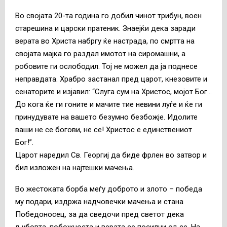
Во својата 20-та година го добил чинот трибун, воен
старешина и царски пратеник. Знаејќи дека заради
верата во Христа набргу ќе настрада, по смртта на
својата мајка го раздал имотот на сиромашни, а
робовите ги ослободил. Тој не можел да ја поднесе
неправдата. Храбро застанал пред царот, кнезовите и
сенаторите и изјавил: “Слуга сум на Христос, мојот Бог…
До кога ќе ги гоните и мачите тие невини луѓе и ќе ги
принудувате на вашето безумно безбожје. Идолите
ваши не се богови, не се! Христос е единствениот
Бог!”.
Царот наредил Св. Георгиј да биде фрлен во затвор и
бил изложен на најтешки мачења.
Во жестоката борба меѓу доброто и злото – победа
му подари, издржа надчовечки мачења и стана
Победоносец, за да сведочи пред светот дека