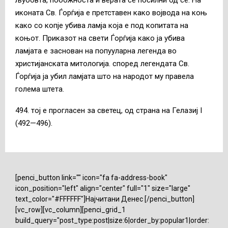
љубовта, побожноста и верата се посилни од се. На
иконата Св. Ѓорѓија е претставен како војвода на коњ
како со копје убива ламја која е под копитата на
коњот. Приказот на свети Ѓорѓија како ја убива
ламјата е заснован на попууларна легенда во
христијанската митологија. според легендата Св.
Ѓорѓија ја убил ламјата што на народот му правела
голема штета.
494. тој е прогласен за светец, од страна на Гелазиј I
(492—496).
[penci_button link="" icon="fa fa-address-book"
icon_position="left" align="center" full="1" size="large"
text_color="#FFFFFF"]Најчитани Денес [/penci_button]
[vc_row][vc_column][penci_grid_1
build_query="post_type:post|size:6|order_by:popular1|order: