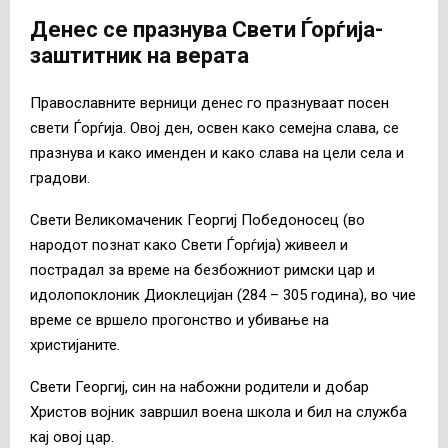
Денес се празнува Свети Ѓорѓија-
заштитник на верата
Православните верници денес го празнуваат посен
свети Ѓорѓија. Овој ден, освен како семејна слава, се
празнува и како именден и како слава на цели села и
градови.
Свети Великомаченик Георгиј Победоносец (во
народот познат како Свети Ѓорѓија) живеел и
пострадал за време на безбожниот римски цар и
идолопоклоник Диоклецијан (284 – 305 година), во чие
време се вршело прогонство и убивање на
христијаните.
Свети Георгиј, син на набожни родители и добар
Христов војник завршил воена школа и бил на служба
кај овој цар.