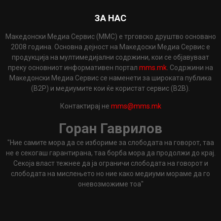
ЗА НАС
Македонски Медиа Сервис (ММС) е трговско друштво основано
2008 година. Основна дејност на Македоски Медиа Сервис е
продукција на мултимедијални содржини, кои се објавуваат
преку основниот информативен портал
mms.mk
. Содржини на
Македонски Медиа Сервис се наменети за широката публика
(B2P) и медиумите кои ќе користат сервис (B2B).
Контактирај не
mms@mms.mk
Горан Гаврилов
"Ние самите мора да се избориме за слободата на говорот, таа
не е секогаш гарантирана, таа борба мора да продолжи до крај.
Секоја власт тежнее да ја ограничи слободата на говорот и
слободата на мислењето но ние како медиуми мораме да го
оневозможиме тоа"