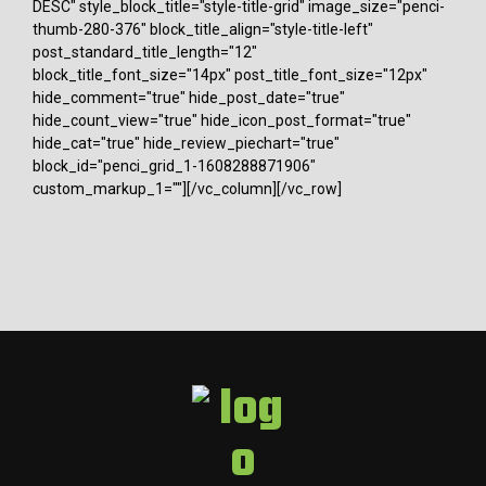
DESC" style_block_title="style-title-grid" image_size="penci-
thumb-280-376" block_title_align="style-title-left"
post_standard_title_length="12"
block_title_font_size="14px" post_title_font_size="12px"
hide_comment="true" hide_post_date="true"
hide_count_view="true" hide_icon_post_format="true"
hide_cat="true" hide_review_piechart="true"
block_id="penci_grid_1-1608288871906"
custom_markup_1=""][/vc_column][/vc_row]