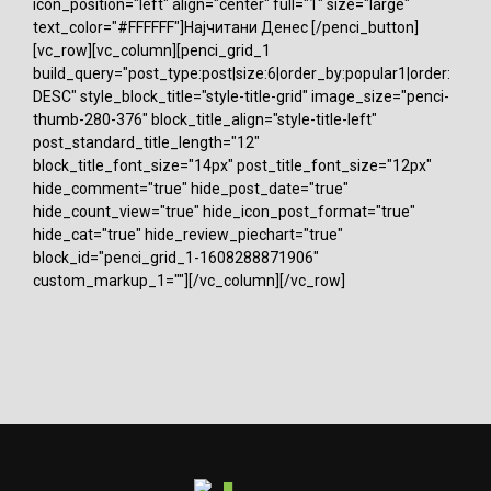
icon_position="left" align="center" full="1" size="large"
text_color="#FFFFFF"]Најчитани Денес [/penci_button]
[vc_row][vc_column][penci_grid_1
build_query="post_type:post|size:6|order_by:popular1|order:
DESC" style_block_title="style-title-grid" image_size="penci-
thumb-280-376" block_title_align="style-title-left"
post_standard_title_length="12"
block_title_font_size="14px" post_title_font_size="12px"
hide_comment="true" hide_post_date="true"
hide_count_view="true" hide_icon_post_format="true"
hide_cat="true" hide_review_piechart="true"
block_id="penci_grid_1-1608288871906"
custom_markup_1=""][/vc_column][/vc_row]