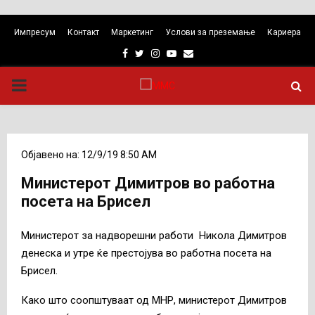
Импресум
Контакт
Маркетинг
Услови за преземање
Кариера
Facebook
Twitter
Instagram
Youtube
Email
PRIMARY
MENU
Објавено на: 12/9/19 8:50 AM
Министерот Димитров во работна
посета на Брисел
Министерот за надворешни работи Никола Димитров
денеска и утре ќе престојува во работна посета на
Брисел.
Како што соопштуваат од МНР, министерот Димитров