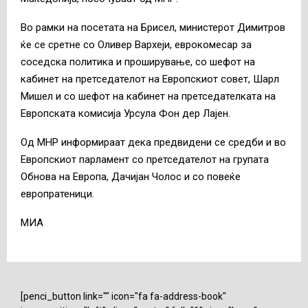
Во рамки на посетата на Брисел, министерот Димитров
ќе се сретне со Оливер Вархеји, еврокомесар за
соседска политика и проширување, со шефот на
кабинет на претседателот на Европскиот совет, Шарл
Мишел и со шефот на кабинет на претседателката на
Европската комисија Урсула Фон дер Лајен.
Од МНР информираат дека предвидени се средби и во
Европскиот парламент со претседателот на групата
Обнова на Европа, Дачијан Чолос и со повеќе
европратеници.
МИА
[penci_button link="" icon="fa fa-address-book"