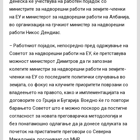
денеска ќе учествува на работен појадок со
министрите за надворешни работи на земјите-членки
на ЕУ и министерот за надворешни работи на Албанија,
во организација на грчкиот министер за надворешни
работи Никос Дендиас.
– Работниот појадок, непосредно пред одржување на
Советот за надворешни работи на ЕУ, ќе претставува
можност министерот Димитров да ги запознае
колегите министри за надворешни работи на земјите-
членки на ЕУ со последните политички случувања во
земјата, со фокус на клучните приоритети поврзани со
владеењето на правото, како и имплементацијата на
договорите со Грција и Бугарија. Воедно ќе го повтори
барањето Советот што е можно поскоро да постигне
согласност за новата преговарачка методологија и
без понатамошно одлагање да ја донесе одлуката за
почеток на пристапните преговори со Северна
Македонија, посочуваат од МНР.