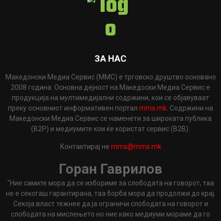
ЗА НАС
Македонски Медиа Сервис (ММС) е трговско друштво основано
2008 година. Основна дејност на Македоски Медиа Сервис е
продукција на мултимедијални содржини, кои се објавуваат
преку основниот информативен портал
mms.mk
. Содржини на
Македонски Медиа Сервис се наменети за широката публика
(B2P) и медиумите кои ќе користат сервис (B2B).
Контактирај не
mms@mms.mk
Горан Гаврилов
"Ние самите мора да се избориме за слободата на говорот, таа
не е секогаш гарантирана, таа борба мора да продолжи до крај.
Секоја власт тежнее да ја ограничи слободата на говорот и
слободата на мислењето но ние како медиуми мораме да го