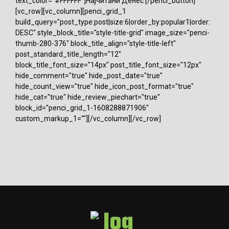
text_color="#FFFFFF"]Најчитани Денес [/penci_button]
[vc_row][vc_column][penci_grid_1
build_query="post_type:post|size:6|order_by:popular1|order:
DESC" style_block_title="style-title-grid" image_size="penci-
thumb-280-376" block_title_align="style-title-left"
post_standard_title_length="12"
block_title_font_size="14px" post_title_font_size="12px"
hide_comment="true" hide_post_date="true"
hide_count_view="true" hide_icon_post_format="true"
hide_cat="true" hide_review_piechart="true"
block_id="penci_grid_1-1608288871906"
custom_markup_1=""][/vc_column][/vc_row]