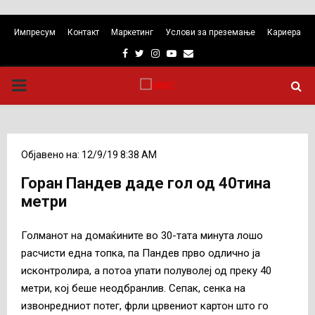
Импресум
Контакт
Маркетинг
Услови за преземање
Кариера
Facebook
Twitter
Instagram
Youtube
Email
PRIMARY
MENU
Објавено на: 12/9/19 8:38 AM
Горан Пандев даде гол од 40тина
метри
Голманот на домаќините во 30-тата минута лошо
расчисти една топка, па Пандев прво одлично ја
исконтролира, а потоа упати полуволеј од преку 40
метри, кој беше неодбранлив. Сепак, сенка на
извонредниот потег, фрли црвениот картон што го