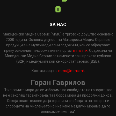
ЗА НАС
Македонски Медиа Сервис (ММС) е трговско друштво основано
2008 година. Основна дејност на Македоски Медиа Сервис е
продукција на мултимедијални содржини, кои се објавуваат
преку основниот информативен портал
mms.mk
. Содржини на
Македонски Медиа Сервис се наменети за широката публика
(B2P) и медиумите кои ќе користат сервис (B2B).
Контактирај не
mms@mms.mk
Горан Гаврилов
"Ние самите мора да се избориме за слободата на говорот, таа
не е секогаш гарантирана, таа борба мора да продолжи до крај.
Секоја власт тежнее да ја ограничи слободата на говорот и
слободата на мислењето но ние како медиуми мораме да го
оневозможиме тоа"