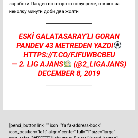
заработи Пандев во второто полувреме, откако за
неколку минути доби два жолти.
ESKI GALATASARAY’LI GORAN
PANDEV 43 METREDEN YAZDI
HTTPS://T.CO/FJFUWBCBEU
— 2. LIG AJANS
(@2_LIGAJANS)
DECEMBER 8, 2019
[penci_button link="" icon="fa fa-address-book"
icon_position="left" align="center" full="1" size="large"