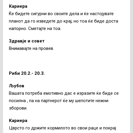
Кариера
Ќе бидете сигурни во своите дела и ќе настојувате
планот да го изведете до крај, но тоа ќе биде доста
напорно. Сметајте на тоа.
Здравје и совет
Внимавајте на провев.
Риби 20.2.- 20.3.
Љубов
Вашата потреба емотивно дас е изразите ќе биде се
посилна , па на партнерот ќе му шепотите нежни
зборови.
Кариера
Цврсто го држите кормилото во свои раце и покрај