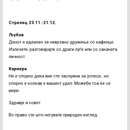
Стрелец 23.11.-21.12.
Љубов
Денот е идеален за неврзано дружење со кафенце.
Излезете, разговарајте со драги луѓе или со саканата
личност.
Кариера
Не е спорно дека вие сте заслужни за успеси , но
спорно е колкав е вашиот удел. Можеби тоа ќе се
мери.
Здравје и совет
Во право сте што негувате природен изглед.