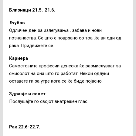
Близнаци 21.5.-21.6.
Љубов
Одличен ден за излегувања , забава и нови
познанаства. Се што е поврзано со тоа ,ќе ви оди од
рака. Придвижете се.
Кариера
Самостојните професии денеска ќе размислуваат за
смисолот на она што го работат. Некои одлуки
оставете ги за утре кога се ќе биде појасно.
Здравје и совет
Послушајте го својот внатрешен глас.
Рак 22.6-22.7.