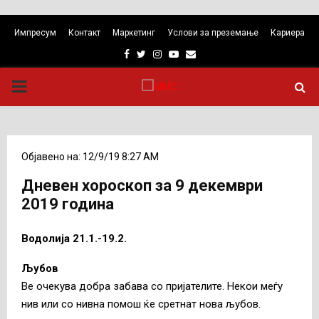
Импресум
Контакт
Маркетинг
Услови за преземање
Кариера
Facebook
Twitter
Instagram
Youtube
Email
PRIMARY
MENU
Објавено на: 12/9/19 8:27 AM
Дневен хороскоп за 9 декември
2019 година
Водолија 21.1.-19.2.
Љубов
Ве очекува добра забава со пријателите. Некои меѓу
нив или со нивна помош ќе сретнат нова љубов.