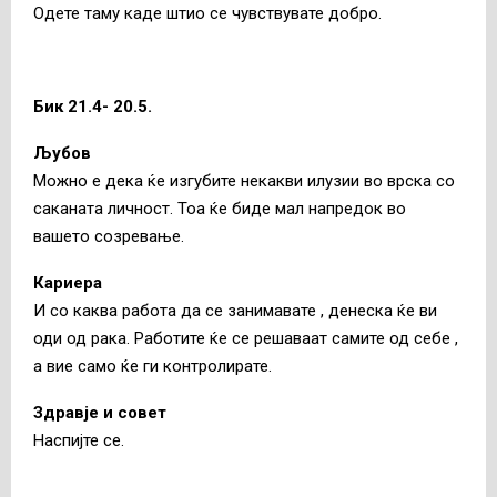
Одете таму каде штио се чувствувате добро.
Бик 21.4- 20.5.
Љубов
Можно е дека ќе изгубите некакви илузии во врска со
саканата личност. Тоа ќе биде мал напредок во
вашето созревање.
Кариера
И со каква работа да се занимавате , денеска ќе ви
оди од рака. Работите ќе се решаваат самите од себе ,
а вие само ќе ги контролирате.
Здравје и совет
Наспијте се.