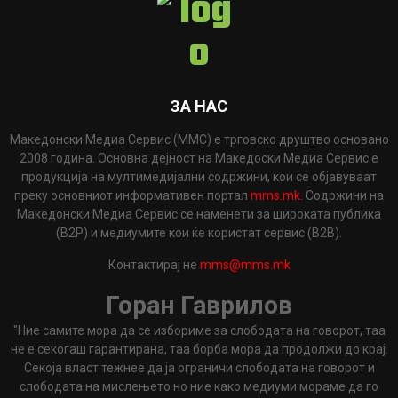
ЗА НАС
Македонски Медиа Сервис (ММС) е трговско друштво основано
2008 година. Основна дејност на Македоски Медиа Сервис е
продукција на мултимедијални содржини, кои се објавуваат
преку основниот информативен портал
mms.mk
. Содржини на
Македонски Медиа Сервис се наменети за широката публика
(B2P) и медиумите кои ќе користат сервис (B2B).
Контактирај не
mms@mms.mk
Горан Гаврилов
"Ние самите мора да се избориме за слободата на говорот, таа
не е секогаш гарантирана, таа борба мора да продолжи до крај.
Секоја власт тежнее да ја ограничи слободата на говорот и
слободата на мислењето но ние како медиуми мораме да го