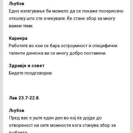
Љубов
Едно излегување би можело да се покаже посериозно
отколку што сте очекувале. Ќе стане збор за многу
важни теми.
Кариера
Работите во кои се бара остроумност и специфични
таленти денеска ви се многу добро поставени.
Здравје и совет
Бидете поодговорни.
Лав 23.7-22.8.
Љубов
Пред вас е уште еден ден во кој ќе дојде до
отвореност на сите можности кога станува збор за
љубовта.