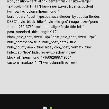
icon_position="left" align="center" full="1" size="large"
text_color="#FFFFFF"]Најчитани Денес [/penci_button]
[vc_row][vc_column][penci_grid_1
build_query="post_type:post|size:6|order_by:popular1|order:
DESC" style_block_title="style-title-grid" image_size="penci-
thumb-280-376" block_title_align="style-title-left"
post_standard_title_length="12"
block_title_font_size="14px" post_title_font_size="12px"
hide_comment="true" hide_post_date="true"
hide_count_view="true" hide_icon_post_format="true"
hide_cat="true" hide_review_piechart="true"
block_id="penci_grid_1-1608288871906"
custom_markup_1=""][/vc_column][/vc_row]