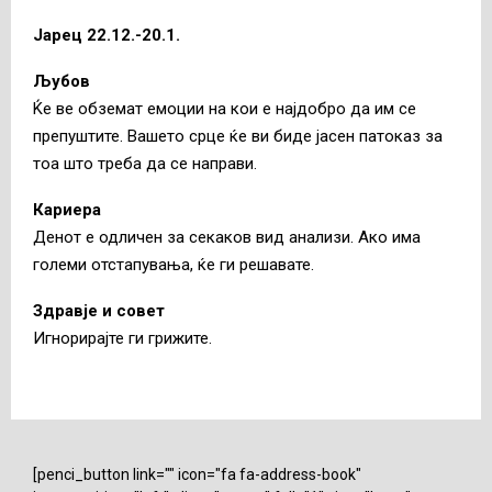
Јарец 22.12.-20.1.
Љубов
Ќе ве обземат емоции на кои е најдобро да им се
препуштите. Вашето срце ќе ви биде јасен патоказ за
тоа што треба да се направи.
Кариера
Денот е одличен за секаков вид анализи. Ако има
големи отстапувања, ќе ги решавате.
Здравје и совет
Игнорирајте ги грижите.
[penci_button link="" icon="fa fa-address-book"