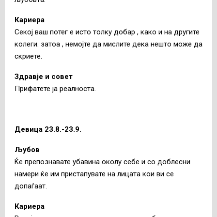
Кариера
Секој ваш потег е исто толку добар , како и на другите
колеги. затоа , немојте да мислите дека нешто може да
скриете.
Здравје и совет
Прифатете ја реалноста.
Девица 23.8.-23.9.
Љубов
Ќе препознавате убавина околу себе и со доблесни
намери ќе им пристапувате на лицата кои ви се
допаѓаат.
Кариера