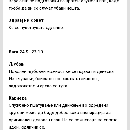
Веројатни се подготовки за краток службен пат , каде
треба да ви се случат убави нешта.
Здравје и совет
Ќе се чувствувате одлично.
Вага 24.9.-23.10.
Љубов
Поволни љубовни можност ќе се појават и денеска .
Излегување, блискост со саканата личност ,
задоволство и среќа се тука.
Кариера
Службено пшатување или движење во одредени
кругови може да биде добро како инспирација за
оригинален деловен план. Не се сомневајте во своите
идеи,. одлични се.