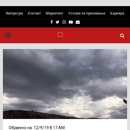
Импресум
Контакт
Маркетинг
Услови за преземање
Кариера
Facebook
Twitter
Instagram
Youtube
Email
PRIMARY
MENU
Објавено на: 12/9/19 8:17 AM