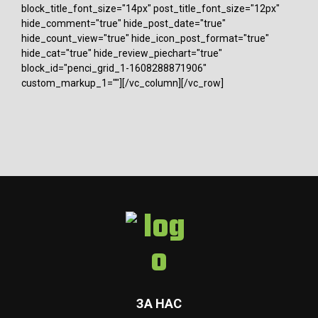
block_title_font_size="14px" post_title_font_size="12px"
hide_comment="true" hide_post_date="true"
hide_count_view="true" hide_icon_post_format="true"
hide_cat="true" hide_review_piechart="true"
block_id="penci_grid_1-1608288871906"
custom_markup_1=""][/vc_column][/vc_row]
ЗА НАС