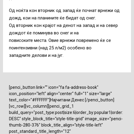
Од ноќта кон вторник од запад ќе почнат врнежи од
дожд, кои на планините ќе бидат од снег.
Од вторник кон крајот на денот на запад и на север
дождот ќе поминува во снег и на
повисоките места. Овие врнежи повремено ќе се
поинтензивни (над 25 л/м2) особено во
западните делови и на југ.
[penci_button link="" icon="fa fa-address-book"
icon_position="left" align="center" full="1" size="large"
text_color="#FFFFFF"]Најчитани Денес [/penci_button]
[vc_row][vc_column][penci_grid_1
build_query="post_type:post|size:6|order_by:popular1|order:
DESC" style_block_title="style-title-grid" image_size="penci-
thumb-280-376" block_title_align="style-title-left"
post_standard_title_length="12"