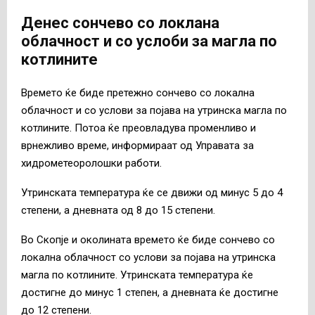
Денес сончево со локлана
облачност и со услоби за магла по
котлините
Времето ќе биде претежно сончево со локална
облачност и со услови за појава на утринска магла по
котлините. Потоа ќе преовладува променливо и
врнежливо време, информираат од Управата за
хидрометеоролошки работи.
Утринската температура ќе се движи од минус 5 до 4
степени, а дневната од 8 до 15 степени.
Во Скопје и околината времето ќе биде сончево со
локална облачност со услови за појава на утринска
магла по котлините. Утринската температура ќе
достигне до минус 1 степен, а дневната ќе достигне
до 12 степени.