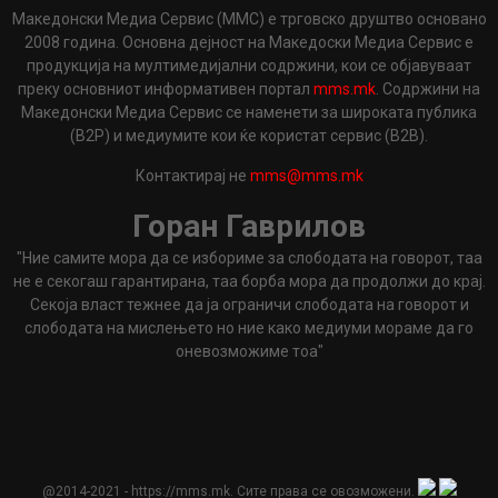
Македонски Медиа Сервис (ММС) е трговско друштво основано
2008 година. Основна дејност на Македоски Медиа Сервис е
продукција на мултимедијални содржини, кои се објавуваат
преку основниот информативен портал
mms.mk
. Содржини на
Македонски Медиа Сервис се наменети за широката публика
(B2P) и медиумите кои ќе користат сервис (B2B).
Контактирај не
mms@mms.mk
Горан Гаврилов
"Ние самите мора да се избориме за слободата на говорот, таа
не е секогаш гарантирана, таа борба мора да продолжи до крај.
Секоја власт тежнее да ја ограничи слободата на говорот и
слободата на мислењето но ние како медиуми мораме да го
оневозможиме тоа"
@2014-2021 - https://mms.mk. Сите права се овозможени.