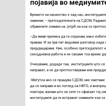
појавија во медиумит
Времето на насилство е зад нас, институциит
заменик – претседателката на СДСМ, Радмил
објавените снимки на Јутјуб на кои
се претпос
–
Да имав прилика да ги слушнам, иако избег
правам. И за прв пат видовме разговор каде 
прејудицираме. Ние, особено претседателот н
секојдневна работа и не сакаме тоа време да
Очекуваме, додаде таа, институциите што се 
направат, а не да претпоставувам или прејуд
-Меѓутоа ако се прашува СДСМ, ние сметаме 
да се направи и во поглед на НАТО, и внатре
повтори, жалам што не сите го сфаќаат тој си
институциите да ги истражат снимките кои се