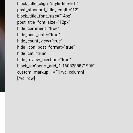
block_title_align="style-title-left"
post_standard_title_length="12"
block_title_font_size="14px"
post_title_font_size="12px"
hide_comment="true"
hide_post_date="true"
hide_count_view="true"
hide_icon_post_format="true"
hide_cat="true"
hide_review_piechart="true"
block_id="penci_grid_1-1608288871906"
custom_markup_1=""][/vc_column]
[/vc_row]