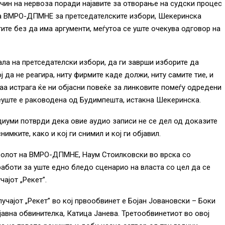
чин на нервоза поради најавите за отворање на судски процес
а ВМРО-ДПМНЕ за претседателските избори, Шекеринска
ите без да има аргументи, меѓутоа се уште очекува одговор на
ала на претседателски избори, да ги заврши изборите да
ј да не реагира, ниту фирмите каде должи, ниту самите тие, и
аа истрага ќе ни објасни повеќе за линковите помеѓу одредени
сеуште е раководена од Будимпешта, истакна Шекеринска.
иуми потврди дека овие аудио записи не се дел од доказите
нимките, како и кој ги снимил и кој ги објавил.
ролот на ВМРО-ДПМНЕ, Наум Стоилковски во врска со
 работи за уште едно бледо сценарио на власта со цел да се
чајот „Рекет”.
чајот „Рекет” во кој првообвинет е Бојан Јовановски – Боки
јавна обвинителка, Катица Јанева. Третообвинетиот во овој