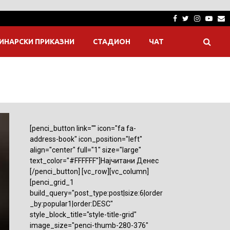
Facebook
Twitter
Instagra
Yout
E
ИНАРСКИ ПРИКАЗНИ
СТАДИОН
ЧАТ
[penci_button link="" icon="fa fa-
address-book" icon_position="left"
align="center" full="1" size="large"
text_color="#FFFFFF"]Најчитани Денес
[/penci_button] [vc_row][vc_column]
[penci_grid_1
build_query="post_type:post|size:6|order
_by:popular1|order:DESC"
style_block_title="style-title-grid"
image_size="penci-thumb-280-376"