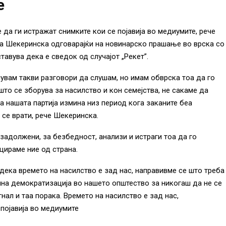
е
е да ги истражат снимките кои се појавија во медиумите
, рече
а Шекеринска одговарајќи на новинарско прашање во врска со
тавува дека е сведок од случајот „Рекет”.
нувам такви разговори да слушам,
но имам обврска тоа да го
што се зборува за насилство и кон семејства, не сакаме да
а нашата партија измина низ период кога заканите беа
 се врати, рече Шекеринска.
задолжени, за безбедност, анализи и истраги тоа да го
ицираме ние од страна.
дека времето на насилство е зад нас, направивме се што треба
шна демократизација во нашето општество за никогаш да не се
гнал и таа порака.
Времето на насилство е зад нас,
 појавија во медиумите