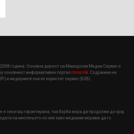
2008 година. Основна дејност на Македоски Медиа Сервис е
еку основниот информативен портал
mms.mk
. Содржини на
) и медиумите кои ќе користат сервис (B2B).
не е секогаш гарантирана, таа борба мора да продолжи до крај.
ободата на мислењето но ние како медиуми мораме да го