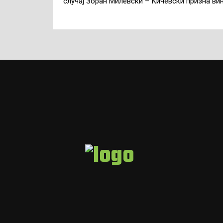
случај Зоран Милевски – Кичевски призна вин