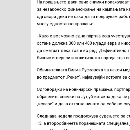
На прашањето д
али овие снимки покажуваат 
за незаконско финансирање на кампањата н
одговори дека не сака
да ги поврзувам работ
многу едноставно прашање.
-Како е возможно една партија која учествув
остане должна 300 или 400 илјади евра и нико
да сметаат дека тоа е во ред. Дефинитивно т
бизнис интереси и политичката партија која 
Обвинителката Вилма Русковска за некои мед
во предметот „Рекет”, најавувајќи истрага за с
Одговорајќи на новинарски прашања, портпа
објавените снимки на Јутјуб истакна дека се
„испере” и да ја оттргне вината од себе во слу
Следнава недела продолжува судењето за слу
13, а второобвинета поранешната специјална 