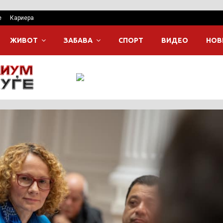
е
Кариера
ЖИВОТ
ЗАБАВА
СПОРТ
ВИДЕО
НОВ