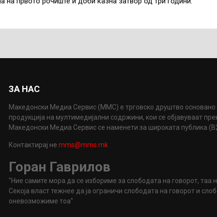
а на првото рочиште и доби казна затвор од три години.
ЗА НАС
Македонски Медиа Сервис (ММС) е трговско друштво основано 
продукција на мултимедијални содржини, кои се објавуваат пр
Македонски Медиа Сервис се наменети за широката публика (B2P
Контактирај не
mms@mms.mk
Горан Гаврилов
"Ние самите мора да се избориме за слободата на говорот, таа 
Секоја власт тежнее да ја ограничи слободата на говорот и сл
оневозможиме тоа"